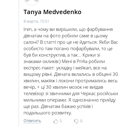
Tanya Medvedenko
8 марта, 15:51
Iren, а чому ви вирішили, що фарбування
дівчатам на фото робили саме в цьому
салоні? В статті про це не йдеться. Якби Вас
особисто там погано пофарбували, то це
був би конструктив, а так... Крики зі
знаками окликів:) Мені в Pri4a робили
експрес-пакет: укладку і мейкап, все на
вищому рівні. Дівчата вклались в обіцяні 30
хвилин, макіяж і локони протримались весь
вечір, + ці 30 хвилин мозок не виїдав
телевізор зі звичними для Черкас російськи
мильними операми. Я однозначно прийду
ще раз. Дівчатам бажаю успіхів і
подальшого розвитку.
Ответить
5
0