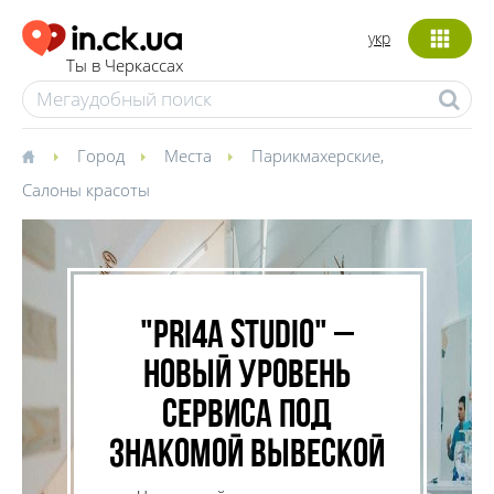
укр
Ты в Черкассах
Город
Места
Парикмахерские
,
Салоны красоты
"Pri4a Studio" –
новый уровень
сервиса под
знакомой вывеской