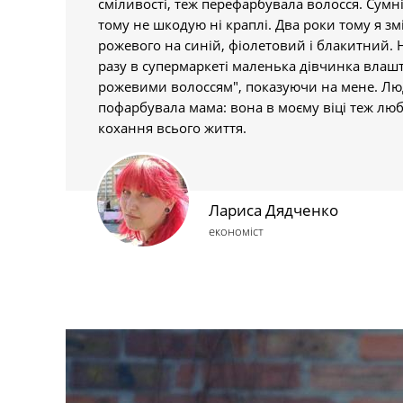
сміливості, теж перефарбувала волосся. Сумні
тому не шкодую ні краплі. Два роки тому я зм
рожевого на синій, фіолетовий і блакитний. Н
разу в супермаркеті маленька дівчинка влашт
рожевими волоссям", показуючи на мене. Люд
пофарбувала мама: вона в моєму віці теж люб
кохання всього життя.
Лариса Дядченко
економіст