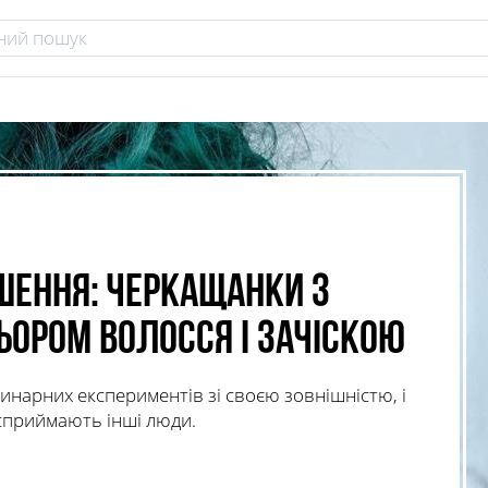
шення: черкащанки з
ором волосся і зачіскою
инарних експериментів зі своєю зовнішністю, і
 сприймають інші люди.