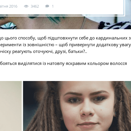
вітня 2016
3462
1
до цього способу, щоб підштовхнути себе до кардинальних з
перименти із зовнішністю – щоб привернути додаткову увагу
іску реагують оточуючі, друзі, батьки?..
 бояться виділятися із натовпу яскравим кольором волосся