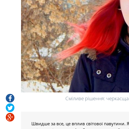
Сміливе рішення: черкасща
Швидше за все, це вплив світової павутини.