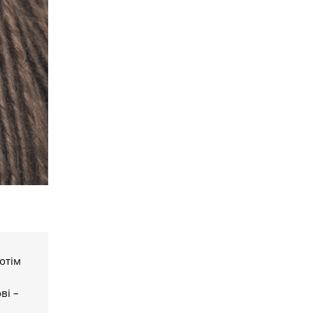
отім
ві –