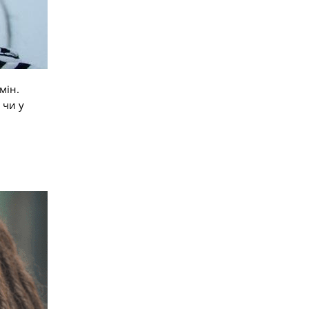
мін.
 чи у