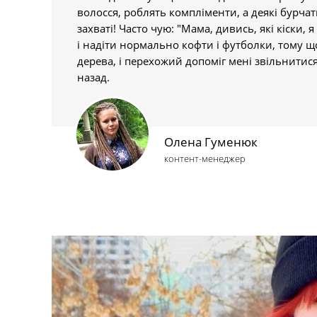
волосся, роблять компліменти, а деякі бурчать
захваті! Часто чую: "Мама, дивись, які кіски, я
і надіти нормально кофти і футболки, тому що
дерева, і перехожий допоміг мені звільнитися
назад.
Олена Гуменюк
контент-менеджер