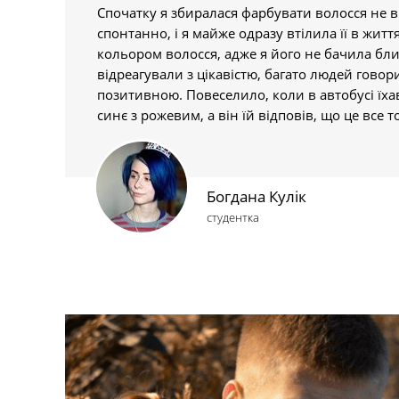
Спочатку я збиралася фарбувати волосся не в
спонтанно, і я майже одразу втілила її в життя
кольором волосся, адже я його не бачила бли
відреагували з цікавістю, багато людей говор
позитивною. Повеселило, коли в автобусі їхав
синє з рожевим, а він їй відповів, що це все т
Богдана Кулік
студентка