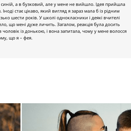
 синій, а в бузковий, але у мене не вийшло. Ідея прийшла
. Іноді стає цікаво, який вигляд я зараз мала б із рідним
зько шести років. У школі однокласники і деякі вчителі
ило, що мені дуже личить. Загалом, реакція була досить
 чоловік із донькою, і вона запитала, чому у мене волосся
ому, що я – фея.