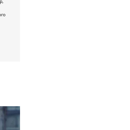
р,
ого