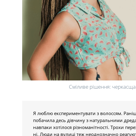
Сміливе рішення: черкасща
Я люблю експериментувати з волоссям. Раніш
побачила десь дівчину з натуральними дредами
навпаки хотілося різноманітності. Трохи переж
ні. Люди на вулиці теж неоднозначно реагують