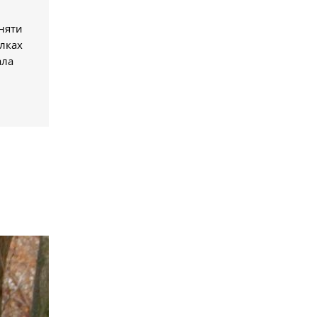
зняти
ілках
ала