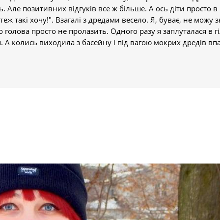
. Але позитивних відгуків все ж більше. А ось діти просто в
 теж такі хочу!". Взагалі з дредами весело. Я, буває, не можу 
 голова просто не пролазить. Одного разу я заплуталася в г
. А колись виходила з басейну і під вагою мокрих дредів вп