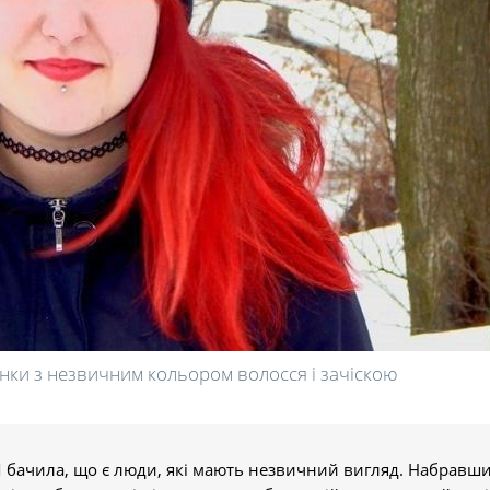
нки з незвичним кольором волосся і зачіскою
 Я бачила, що є люди, які мають незвичний вигляд. Набравш