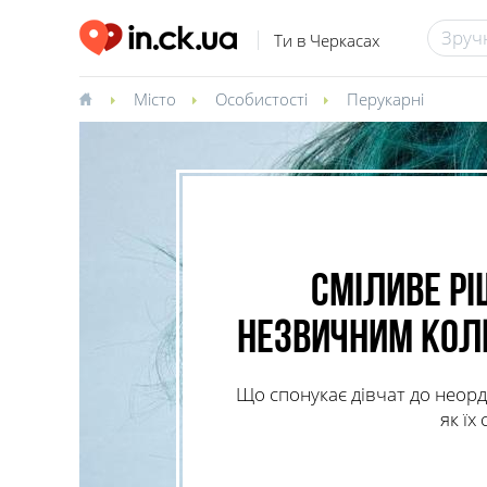
Ти в Черкасах
Місто
Особистості
Перукарні
Сміливе рі
незвичним коль
Що спонукає дівчат до неорд
як їх