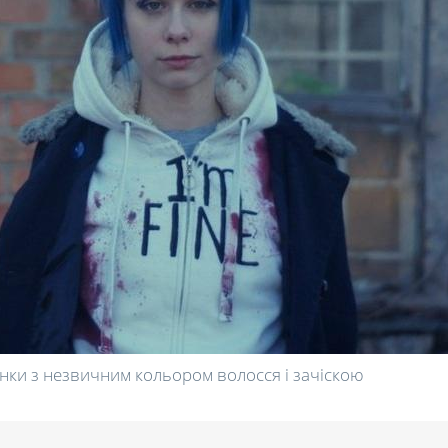
нки з незвичним кольором волосся і зачіскою