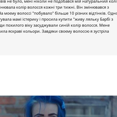
вів не було, мені ніколи не подобався мій натуральний колі
інювала колір волосся кожні три тижні. Він змінювався з
а моєму волоссі "побувало" більше 10 різних відтінків. Одн
увала мамі істерику і просила купити "живу ляльку Барбі з
и похилого віку засуджували синій колір волосся. Мене
ила яскраві кольори. Завдяки своєму волоссю я зустріла