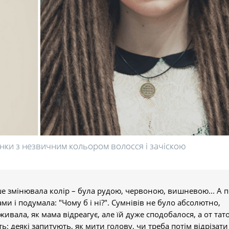
нки з незвичним кольором волосся і зачіскою
е змінювала колір – була рудою, червоною, вишневою... А п
 і подумала: "Чому б і ні?". Сумнівів не було абсолютно,
ивала, як мама відреагує, але їй дуже сподобалося, а от тато
: деякі запитують, як мити голову, чи треба потім відрізати