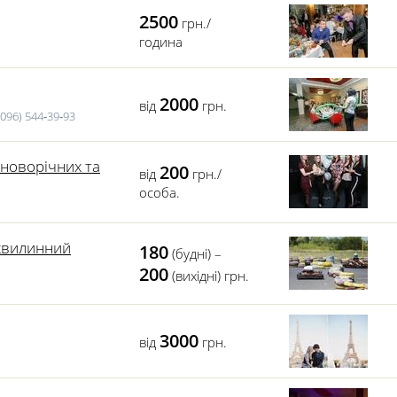
2500
грн./
година
2000
від
грн.
096) 544‑39‑93
 новорічних та
200
від
грн./
особа.
-хвилинний
180
(будні) –
200
(вихідні) грн.
3000
від
грн.