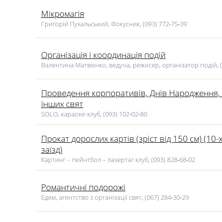
Мікромагія
Григорій Пухальський, Фокусник, (093) 772‑75‑39
Організація і координація подій
Валентина Матвієнко, ведуча, режисер, організатор подій, (
Проведення корпоративів, Днів Народження,
інших свят
SOLO, караоке-клуб, (093) 102‑02‑80
Прокат дорослих картів (зріст від 150 см) (10
заїзд)
Картинг – пейнтбол – лазертаг клуб, (093) 828‑68‑02
Романтичні подорожі
Едем, агентство з організації свят, (067) 284‑30‑29