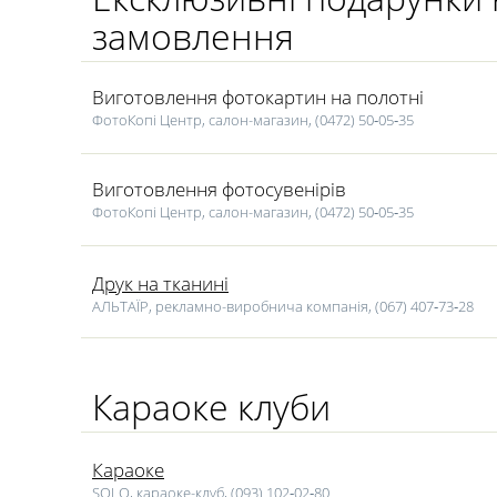
замовлення
Виготовлення фотокартин на полотні
ФотоКопі Центр, салон-магазин, (0472) 50‑05‑35
Виготовлення фотосувенірів
ФотоКопі Центр, салон-магазин, (0472) 50‑05‑35
Друк на тканині
АЛЬТАЇР, рекламно-виробнича компанія, (067) 407‑73‑28
Караоке клуби
Караоке
SOLO, караоке-клуб, (093) 102‑02‑80