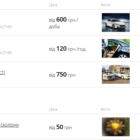
Ціна
Фото
600
від
грн./
доба
0‑27‑65
120
від
грн./год
0‑27‑65
ті
750
від
грн.
Ціна
Фото
з ізолону
50
від
грн