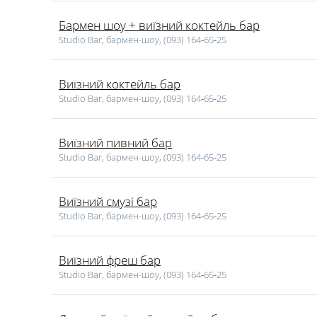
букети до Дня Святого Валентина в Черкасах (день закохан
свою кохану незвичайної квітковою композицією, замовити сор
Бармен шоу + виїзний коктейль бар
Studio Bar, бармен-шоу, (093) 164‑65‑25
Виїзний коктейль бар
Studio Bar, бармен-шоу, (093) 164‑65‑25
Виїзний пивний бар
Studio Bar, бармен-шоу, (093) 164‑65‑25
Виїзний смузі бар
Studio Bar, бармен-шоу, (093) 164‑65‑25
Виїзний фреш бар
Studio Bar, бармен-шоу, (093) 164‑65‑25