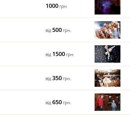
1000
грн.
500
від
грн.
1500
від
грн.
350
від
грн.
650
від
грн.