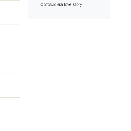
е здивувати
Фотозйомка love-story