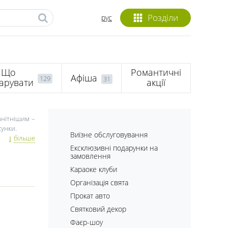
Розділи
рус
Що
Романтичні
Афіша
129
31
арувати
акції
анітнішим –
сунки.
Виїзне обслуговування
х способів
більше
може бути і
Ексклюзивні подарунки на
замовлення
ому себе не
езабутніми.
Караоке клуби
я пар, яким
Організація свята
Прокат авто
закоханих і
жете просто
Святковий декор
незвичайне
Фаєр-шоу
 готові, що