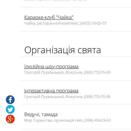
Караоке-клуб "Чайка"
Чайка, ресторанний комплекс, (0472) 33‑02‑73
Організація свята
Ілюзійна шоу-програма
Григорій Пухальський, Фокусник, (093) 772‑75‑39
Інтерактивна програма
Григорій Пухальський, Фокусник, (093) 772‑75‑39
Ведучі, тамада
Мир Торжества, організація свят, (098) 459‑23‑53