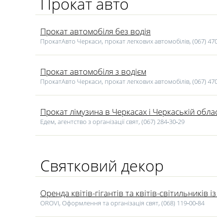
Прокат авто
Прокат автомобіля без водія
ПрокатАвто Черкаси, прокат легкових автомобілів, (067) 47
Прокат автомобіля з водієм
ПрокатАвто Черкаси, прокат легкових автомобілів, (067) 47
Прокат лімузина в Черкасах і Черкаській облас
Едем, агентство з організації свят, (067) 284‑30‑29
Святковий декор
Оренда квітів-гігантів та квітів-світильників і
OROVI, Оформлення та організація свят, (068) 119‑00‑84