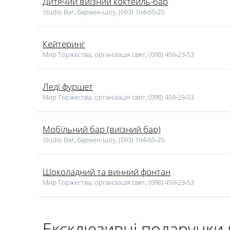
Дитячий виїзний коктейль-бар
Studio Bar, бармен-шоу, (093) 164‑65‑25
Кейтеринг
Мир Торжества, організація свят, (098) 459‑23‑53
Леді фуршет
Мир Торжества, організація свят, (098) 459‑23‑53
Мобільний бар (виїзний бар)
Studio Bar, бармен-шоу, (093) 164‑65‑25
Шоколадний та винний фонтан
Мир Торжества, організація свят, (098) 459‑23‑53
Ексклюзивні подарунки 