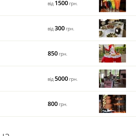
1500
від
грн.
300
від
грн.
850
грн.
5000
вiд
грн.
800
грн.
на