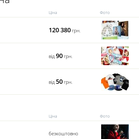
Ціна
Фото
120
380
-
грн.
90
від
грн.
50
від
грн.
Ціна
Фото
безкоштовно