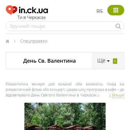
рус
Ти в Черкасах
Спецпроекти
Ще
День Св. Валентина
6
Романтична вечеря для коханої або коханого, похід на
романтичний фільм або концерт, цікава шоу-програма в кафе – де
відсвяткувати День Святого Валентина в Черкасах разом зі своєю
більше
другою половинкою?
Романтична вечеря в ресторанах Черкас в День Святого
Валентина – найбільш розповсюджений сценарій проведення
часу. зазвичай клуби, бари, кафе і ресторани на 14 лютого
пропонують тиху спокійну музику або романтичну програму з
ведучими, конкурсами і жартами. Романтична вечеря на двох при