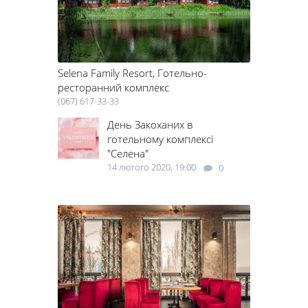
свічках – що зможе краще сказати про ваші почуття до коханої
людини?
Де відсвяткувати День Святого Валентина в Черкасах, в яких
ресторанах передбачена розважальна програма, які заходи на
День Святого Валентина (14 лютого) будуть відбуватися в місті –
Selena Family Resort, Готельно-
всю цю інформацію ви можете знайти в цьому розділі нашого
спецпроекту.
ресторанний комплекс
Для одинаків, які поки що не знайшли свою другу половинку,
(067) 617-33-33
питання, де відзначити День святого валентина, також має не
День Закоханих в
останнє значення. Якщо ресторан на 14 лютого зі зрозумілих
готельному комплексі
причин відпадає, можна відвідати один із заходів, які в цей день
традиційно влаштовують самотні люди. Вони збираються
"Селена"
невеликими групками, шукають свою другу половинку,
14 лютого 2020, 19:00
0
влаштовуючи смішні флеш-моби, дарують оточуючим посмішки
та обійми, проводять цікаві перфоманси.
Де відсвяткувати День святого Валентина в Черкасах кожен
вирішує самостійно. Ну а наше завдання – підказати вам, які
заходи на 14 лютого проходять у місті.