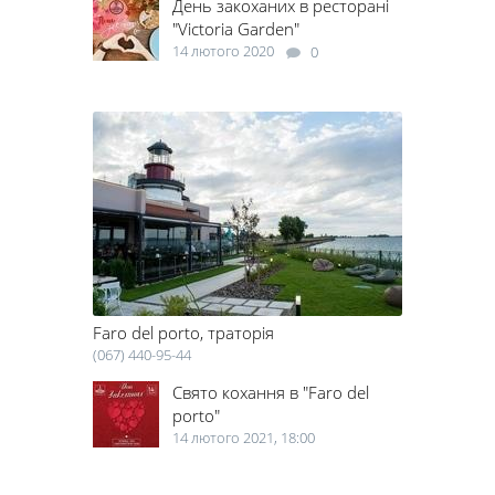
День закоханих в ресторані
"Victoria Garden"
14 лютого 2020
0
Faro del porto, траторія
(067) 440-95-44
Свято кохання в "Faro del
porto"
14 лютого 2021, 18:00