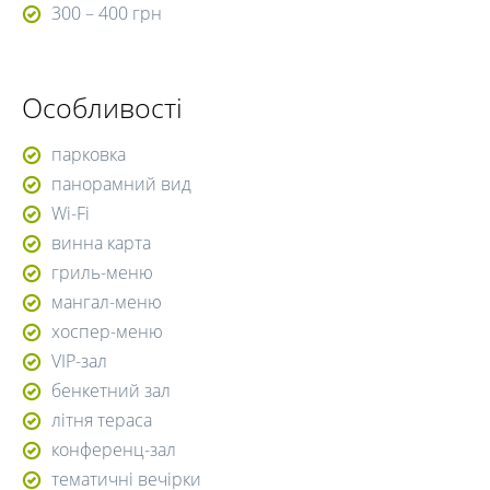
300 – 400 грн
Особливості
парковка
панорамний вид
Wi-Fi
винна карта
гриль-меню
мангал-меню
хоспер-меню
VIP-зал
бенкетний зал
літня тераса
конференц-зал
тематичні вечірки