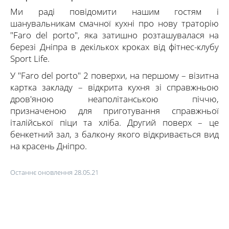
Ми раді повідомити нашим гостям і
шанувальникам смачної кухні про нову траторію
"Faro del porto", яка затишно розташувалася на
березі Дніпра в декількох кроках від фітнес-клубу
Sport Life.
У "Faro del porto" 2 поверхи, на першому – візитна
картка закладу – відкрита кухня зі справжньою
дров'яною неаполітанською піччю,
призначеною для приготування справжньої
італійської піци та хліба. Другий поверх – це
бенкетний зал, з балкону якого відкривається вид
на красень Дніпро.
Останнє оновлення 28.05.21