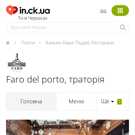
рус
Ти в Черкасах
Поїсти
Кальян-бари
,
Піцерії
,
Ресторани
Faro del porto, траторія
Ще
Головна
Меню
7