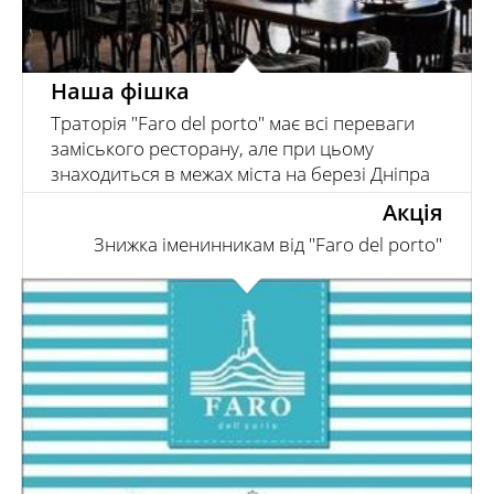
Наша фішка
Траторія "Faro del porto" має всі переваги
заміського ресторану, але при цьому
знаходиться в межах міста на березі Дніпра
Акція
Знижка іменинникам від "Faro del porto"
У нашій траторії діє знижка для іменинників – 20% в
День народження!