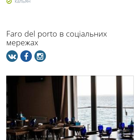
кальян
Faro del porto в соціальних
мережах
"Faro del porto" поєднує в собі смачну кухню, гарний
сервіс, приємні ціни та незабутній краєвид!