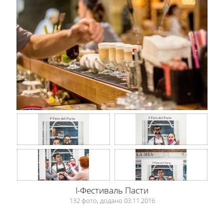
I-Фестиваль Пасти
132 фото, додано 03.11.2016