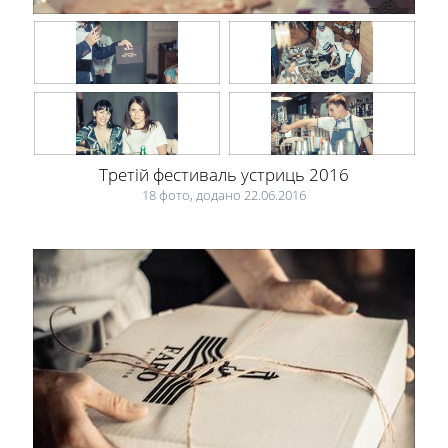
Третій фестиваль устриць 2016
18 фото, додано 22.06.2016