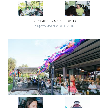
Фестиваль м'яса і вина
70 фото, додано 31.08.2016