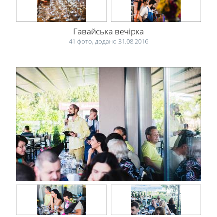
Гавайська вечірка
41 фото, додано 31.08.2016