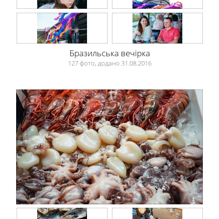
Бразильська вечірка
127 фото, додано 31.08.2016