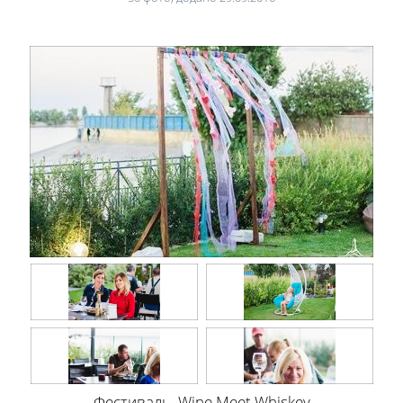
Фестиваль. Wine Meet Whiskey