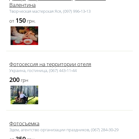
Валентина
Творческая мастерская Яся, (097) 996‑13‑13
150
от
грн.
Фотосессия на территории отеля
Украина, гостиница, (067) 443‑11‑44
200
грн
Фотосъемка
Эдем, агентство организации праздников, (067) 284‑30‑29
350