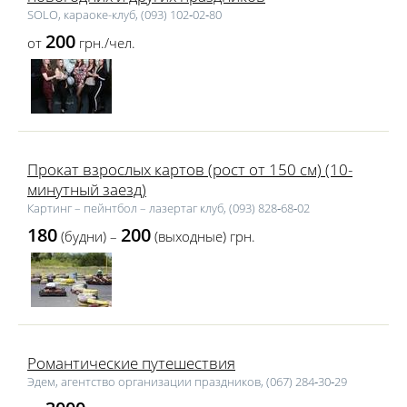
SOLO, караоке-клуб, (093) 102‑02‑80
200
от
грн./чел.
Прокат взрослых картов (рост от 150 см) (10-
минутный заезд)
Картинг – пейнтбол – лазертаг клуб, (093) 828‑68‑02
180
200
(будни) –
(выходные) грн.
Романтические путешествия
Эдем, агентство организации праздников, (067) 284‑30‑29