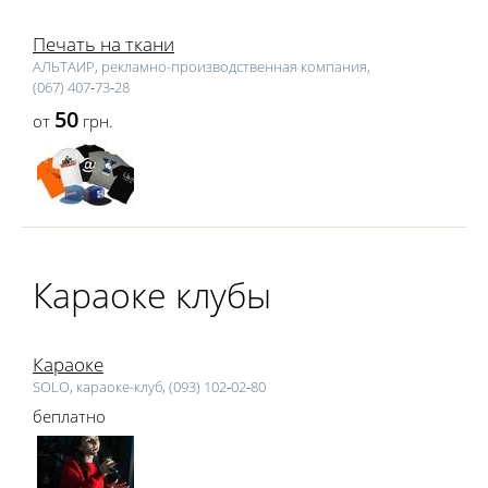
Печать на ткани
АЛЬТАИР, рекламно-производственная компания,
(067) 407‑73‑28
50
от
грн.
Караоке клубы
Караоке
SOLO, караоке-клуб, (093) 102‑02‑80
беплатно