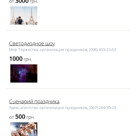
3000
от
грн.
Светодиодное шоу
Мир Торжества, организация праздников, (098) 459‑23‑53
1000
грн.
Сценарий праздника
Эдем, агентство организации праздников, (067) 284‑30‑29
500
от
грн.