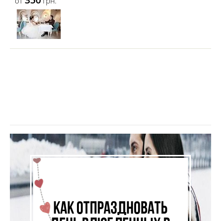
от
грн.
Как отпраздновать