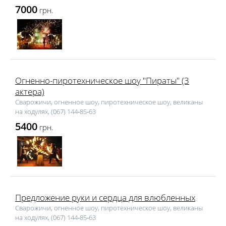
7000
грн.
Огненно-пиротехническое шоу "Пираты" (3
актера)
Сварожичи, огненное шоу, пиротехническое шоу, великаны
на ходулях, (067) 144‑85‑63
5400
грн.
Предложение руки и сердца для влюбленных
Сварожичи, огненное шоу, пиротехническое шоу, великаны
на ходулях, (067) 144‑85‑63