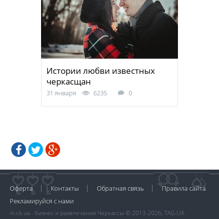
Истории любви известных
черкасщан
31 января
6235
0
Оферта
Контакты
Обратная связь
Правила сайта
Рекламируйся с нами
in.ck.ua - бизнес и развлечения Черкассы © 2013-2026, TAG.UA