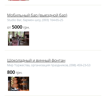
Мобильный бар (выездной бар)
Studio Bar, бармен-шоу, (093) 164‑65‑25
5000
от
грн.
Шоколадный и винный фонтан
Мир Торжества, организация праздников, (098) 459‑23‑53
800
грн.