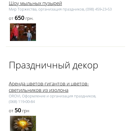
Шоу мыльных пузырей
Мир Торжества, организация праздников, (098) 459‑23‑53
650
от
грн.
Праздничный декор
Аренда цветов-гигантов и цветов-
светильников из изолона
OROVI, Оформление и организация праздников,
(068) 119‑00‑84
50
от
грн