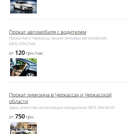
Прокат автомобиля с водителем
ПрокатАвто Черкассы, прокат легковых автомобилей,
(067) 470‑27‑65
120
от
грн./час
Прокат лимузина в Черкассах и Черкасской
области
Эдем, агентство организации праздников, (067) 284‑30‑29
750
от
грн.