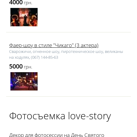
4000
грн.
Фаер-шоу в стиле "Чикаго" (3 актера)
Сварожичи, огненное шоу, пиротехническое шоу, великаны
на ходулях, (067) 144‑85‑63
5000
грн.
Фотоcъемка love-story
Декор для фотосессии на День Святого