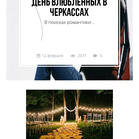
День влюбленных в
Черкассах
В поисках романтики...
12 февраля
2977
0