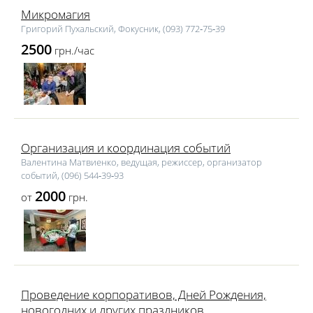
Микромагия
Григорий Пухальский, Фокусник, (093) 772‑75‑39
2500
грн./час
Организация и координация событий
Валентина Матвиенко, ведущая, режиссер, организатор
событий, (096) 544‑39‑93
2000
от
грн.
Проведение корпоративов, Дней Рождения,
новогодних и других праздников