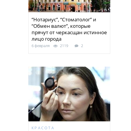
“Нотариус”, “Стоматолог” и
“Обмен валют”, которые
прячут от черкасщан истинное
лицо города
6 февраля
2119
2
КРАСОТА