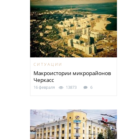
СИТУАЦИИ
Макроистории микрорайонов
Черкасс
16 февраля
13873
6