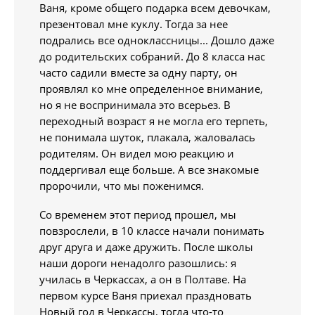
Ваня, кроме общего подарка всем девочкам,
презентовал мне куклу. Тогда за нее
подрались все одноклассницы... Дошло даже
до родительских собраний. До 8 класса нас
часто садили вместе за одну парту, он
проявлял ко мне определенное внимание,
но я не воспринимала это всерьез. В
переходный возраст я не могла его терпеть,
не понимала шуток, плакала, жаловалась
родителям. Он видел мою реакцию и
поддергивал еще больше. А все знакомые
пророчили, что мы поженимся.
Со временем этот период прошел, мы
повзрослели, в 10 классе начали понимать
друг друга и даже дружить. После школы
наши дороги ненадолго разошлись: я
училась в Черкассах, а он в Полтаве. На
первом курсе Ваня приехал праздновать
Новый год в Черкассы, тогда что-то