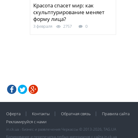
Красота спасет мир: как
скульптурирование меняет
форму лица?
3 февраля
2757
0
Оферта
Контакты
Обратная связь
Правила сайта
Рекламируйся с нами
in.ck.ua - бизнес и развлечения Черкассы © 2013-2026, TAG.UA
Копирование и перепечатка любых материалов с сайта in.ck.ua