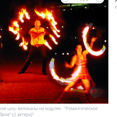
ое шоу, великаны на ходулях - "Романтическое
вое" (2 актера)"