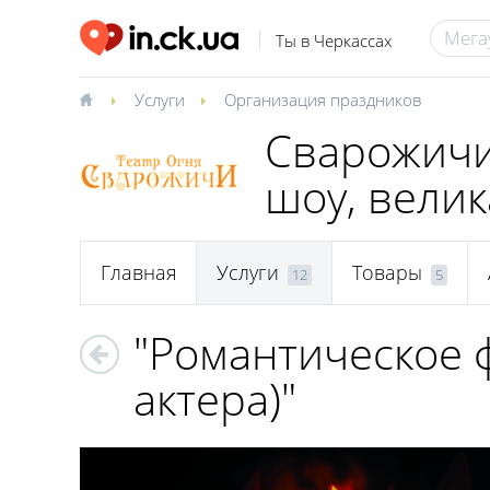
Ты в Черкассах
Услуги
Организация праздников
Сварожичи
шоу, велик
Главная
Услуги
Товары
12
5
"Романтическое ф
актера)"