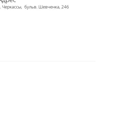
г. Черкассы
,
бульв. Шевченка, 246
Сварожичи, огненное шоу, пиротехническое шоу, вели
фаер-шоу "Двое" (2 актер