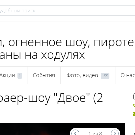
, огненное шоу, пирот
аны на ходулях
Акции
События
Фото, видео
О на
1
155
аер-шоу "Двое" (2
1 из 8