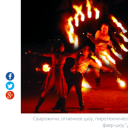
ское
Сварожичи, огненное шоу, пиротехническ
фаер-шоу "Д