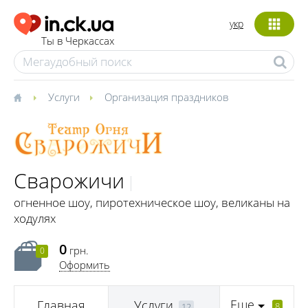
укр
Ты в Черкассах
Услуги
Организация праздников
Сварожичи
огненное шоу, пиротехническое шоу, великаны на
ходулях
0
грн.
0
Оформить
Еще
Главная
Услуги
8
12