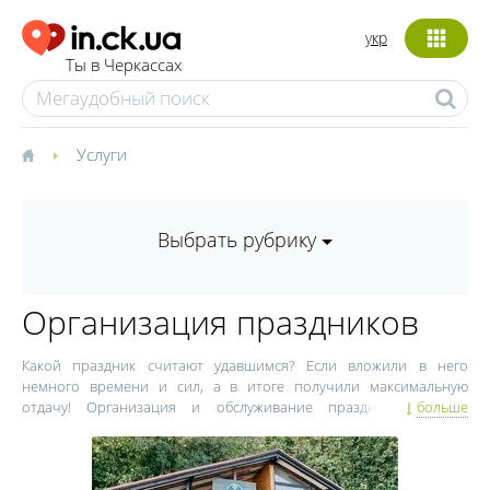
укр
Ты в Черкассах
Услуги
Выбрать рубрику
Организация праздников
Какой праздник считают удавшимся? Если вложили в него
немного времени и сил, а в итоге получили максимальную
отдачу! Организация и обслуживание праздников – это
больше
настоящее призвание. Дарить людям радость, яркие эмоции,
позитив, лишать их головной боли по поводу организации того
или иного мероприятия – вот главная цель компаний из сферы
организации и обслуживания праздников в Черкассах. Этим