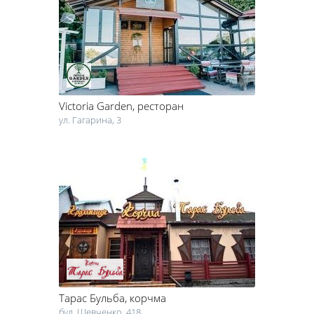
людям под силу разукрасить любой праздник, сделать его
непохожим на все, что вы видели ранее… Хотите доверить
проверенной компании организацию своей собственной
свадьбы или подготовить сюрприз на день рождения подруги?
Просто зайдите в каталог in.ck.ua – здесь вы гарантированно
найдете то, что искали.
Victoria Garden
, ресторан
ул. Гагарина, 3
Тарас Бульба
, корчма
бул. Шевченко, 418