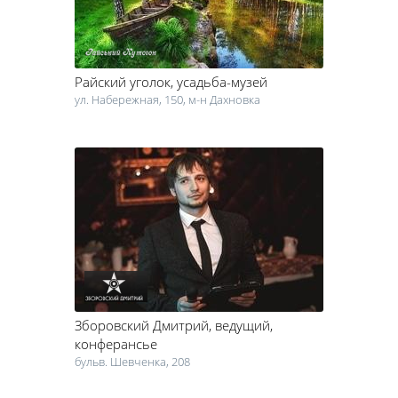
Райский уголок
, усадьба-музей
ул. Набережная, 150, м-н Дахновка
Зборовский Дмитрий
, ведущий,
конферансье
бульв. Шевченка, 208