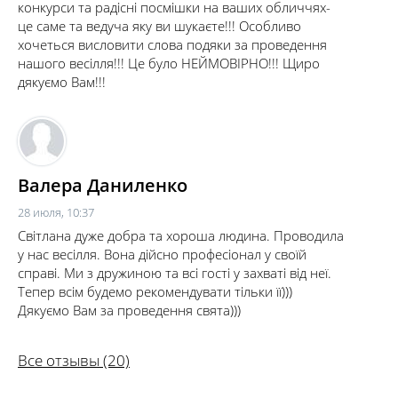
конкурси та радісні посмішки на ваших обличчях-
це саме та ведуча яку ви шукаєте!!! Особливо
хочеться висловити слова подяки за проведення
нашого весілля!!! Це було НЕЙМОВІРНО!!! Щиро
дякуємо Вам!!!
Валера Даниленко
28 июля, 10:37
Світлана дуже добра та хороша людина. Проводила
у нас весілля. Вона дійсно професіонал у своїй
справі. Ми з дружиною та всі гості у захваті від неї.
Тепер всім будемо рекомендувати тільки її)))
Дякуємо Вам за проведення свята)))
Все отзывы (20)