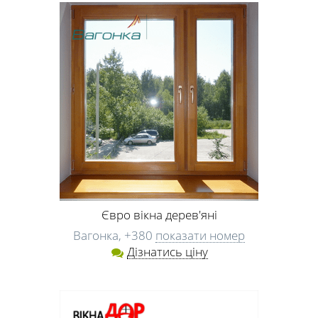
Євро вікна дерев'яні
Вагонка,
+380
показати номер
Дізнатись ціну