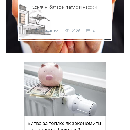
Сонячні батареї, теплові насоси,
електричні, газові та твердопаливні
котли – скільки коштують, як швидко
окупаються і чи дійсно дозволяють
економити?
21 жовтня
5109
2
Битва за тепло: як зекономити
на опаленні будинку?