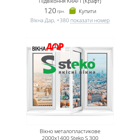
Підвіконня KRAFT (Крафт)
120
Купити
грн.
Вікна Дар,
+380
показати номер
Вікно металопластикове
2000х1400 Steko S 300