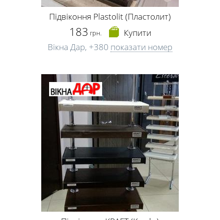
Підвіконня Plastolit (Пластолит)
183
Купити
грн.
Вікна Дар,
+380
показати номер