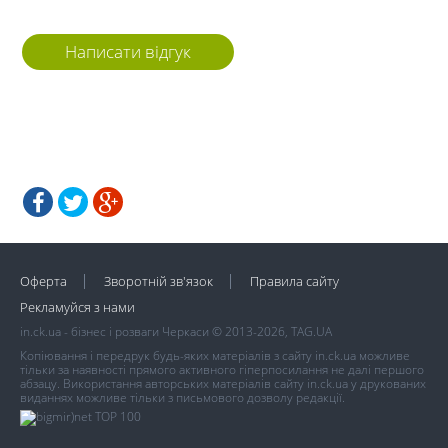
Написати відгук
Оферта
Зворотній зв'язок
Правила сайту
Рекламуйся з нами
in.ck.ua - бізнес і розваги Черкаси © 2013-2026, TAG.UA
Копіювання і передрук будь-яких матеріалів з сайту in.ck.ua можливе
тільки за наявності прямого активного гіперпосилання не далі першого
абзацу. Використання авторських матеріалів сайту in.ck.ua у друкованих
виданнях можливе тільки з письмового дозволу редакції.