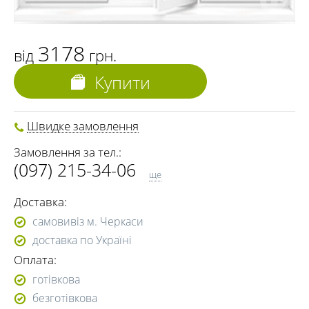
3178
від
грн.
Купити
Швидке замовлення
Замовлення за тел.:
(097) 215-34-06
ще
(093) 740-23-50
Доставка:
(095) 093-22-70
самовивіз м. Черкаси
доставка по Україні
Оплата:
готівкова
безготівкова