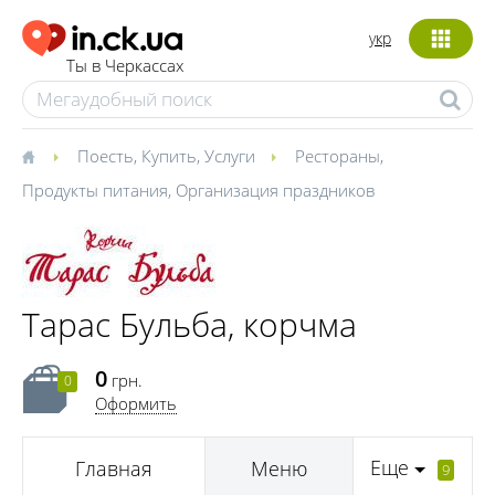
укр
Ты в Черкассах
Поесть
,
Купить
,
Услуги
Рестораны
,
Продукты питания
,
Организация праздников
Тарас Бульба, корчма
0
грн.
0
Оформить
Еще
Главная
Меню
9