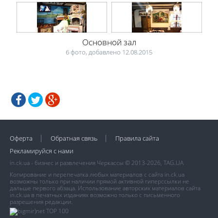
Основной зал
6 фото, добавлено 12.08.2015
Оферта
Обратная связь
Правила сайта
Рекламируйся с нами
in.ck.ua - бизнес и развлечения Черкассы © 2013-2026, TAG.UA
Копирование и перепечатка любых материалов с сайта in.ck.ua
возможны только при наличии прямой активной гиперссылки не
дальше первого абзаца. Использование авторских материалов сайта
in.ck.ua в печатных изданиях возможно только с письменного
разрешения редакции.