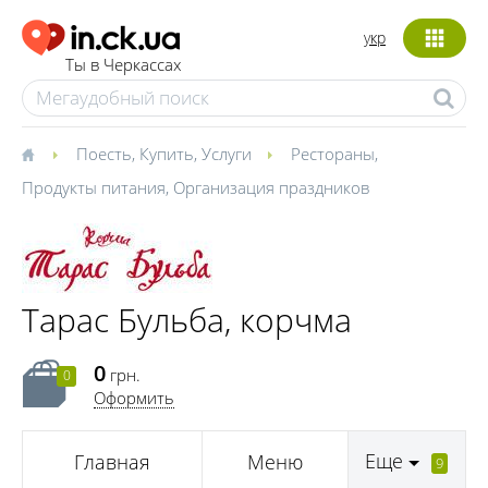
укр
Ты в Черкассах
Поесть
,
Купить
,
Услуги
Рестораны
,
Продукты питания
,
Организация праздников
Тарас Бульба, корчма
0
грн.
0
Оформить
Еще
Главная
Меню
9