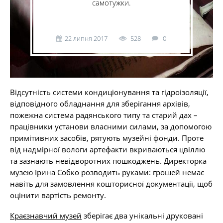
самотужки.
22 липня 2017
528
0
Відсутність системи кондиціонування та гідроізоляції,
відповідного обладнання для зберігання архівів,
пожежна система радянського типу та старий дах –
працівники установи власними силами, за допомогою
примітивних засобів, рятують музейні фонди. Проте
від надмірної вологи артефакти вкриваються цвіллю
та зазнають невідворотних пошкоджень. Директорка
музею Ірина Собко розводить руками: грошей немає
навіть для замовлення кошторисної документації, щоб
оцінити вартість ремонту.
Краєзнавчий музей
зберігає два унікальні друковані