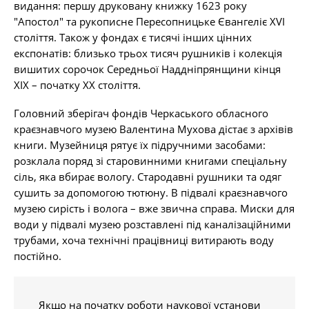
видання: першу друковану книжку 1623 року
"Апостол" та рукописне Пересопницьке Євангеліє ХVІ
століття. Також у фондах є тисячі інших цінних
експонатів: близько трьох тисяч рушників і колекція
вишитих сорочок Середньої Наддніпрянщини кінця
ХІХ – початку ХХ століття.
Головний зберігач фондів Черкаського обласного
краєзнавчого музею Валентина Мухова дістає з архівів
книги. Музейниця рятує їх підручними засобами:
розклала поряд зі старовинними книгами спеціальну
сіль, яка вбирає вологу. Стародавні рушники та одяг
сушить за допомогою тютюну. В підвалі краєзнавчого
музею сирість і волога – вже звична справа. Миски для
води у підвалі музею розставлені під каналізаційними
трубами, хоча технічні працівниці витирають воду
постійно.
Якщо на початку роботи наукової установи