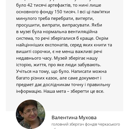
було 42 тисячі артефактів, то нині лише
основного фонду 150 тисяч. І всі ці пам'ятки
минулого треба перебрати, витерти,
просушити, випрати, випрасувати. Якби
в музеї була нормальна вентиляційна
система, то речі зберігалися б краще. Окрім
найцінніших експонатів, серед яких книги та
вишиті сорочки, є не менш важливі речі
недавнього часу. Музей зберігає нашу
історію, життя, про яке люди забувають.
Учіться на тому, що було. Написати можна
багато різних казок, але саме документ і
предмет дає дослідникам точну і правильну
інформацію. Наша мета – зберегти це все.
Валентина Мухова
головний зберігач фондів Черкаського