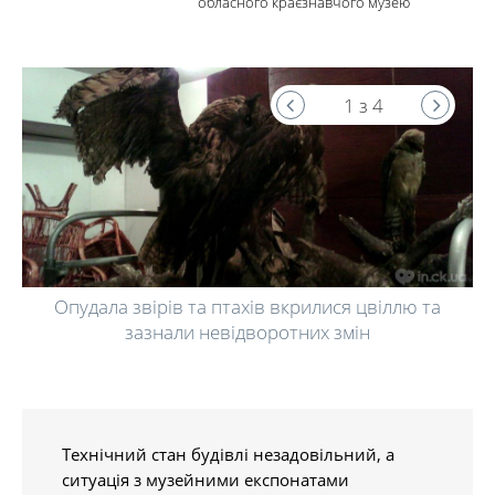
обласного краєзнавчого музею
1 з 4
Опудала звірів та птахів вкрилися цвіллю та
зазнали невідворотних змін
Технічний стан будівлі незадовільний, а
ситуація з музейними експонатами