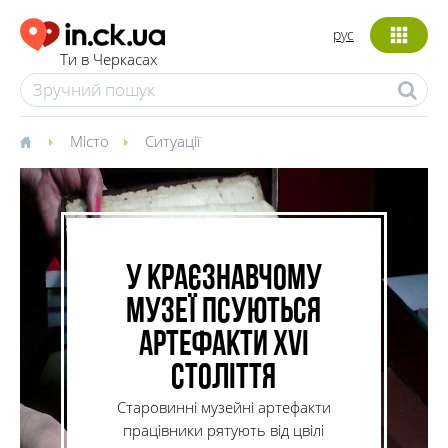
рус
Ти в Черкасах
Місто
Ситуації
У Краєзнавчому
музеї псуються
артефакти ХVI
століття
Старовинні музейні артефакти
працівники рятують від цвілі