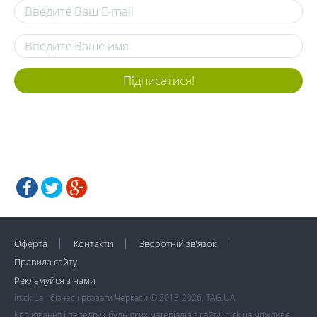
Підписатися!
Оферта
Контакти
Зворотній зв'язок
Правила сайту
Рекламуйся з нами
in.ck.ua - бізнес і розваги Черкаси © 2013-2026, TAG.UA
Копіювання і передрук будь-яких матеріалів з сайту in.ck.ua можливе