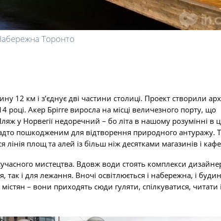
Набережна Торонто
ину 12 км і з’єднує дві частини столиці. Проект створили ар
014 році. Акер Брігге виросла на місці величезного порту, що
ляж у Норвегії недоречний – бо літа в нашому розумінні в ці
 надто пошкодженим для відтворення природного антуражу. 
 лінія площ та алей із більш ніж десятками магазинів і кафе
 сучасного мистецтва. Вдовж води стоять комплекси дизайне
я, так і для лежання. Вночі освітлюється і набережна, і буди
містян – вони приходять сюди гуляти, спілкуватися, читати 