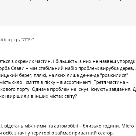
ї інтер’єру "СІТЕК"
ється з окремих частин, і більшість із них не назвеш упоря
орба Слави – має стабільний набір проблем: вирубка дерев, 
ницький берег, пляжі, на яких лише де-не-де "розжилися"
сть скло і сміття в піску – в асортименті. Третя частина –
кового порту. Одначе проблем не існує, існують завдання. 
ої вирішили в інших містах світу?
кі, відстань між ними на автомобілі – близько години. Місто 
ч осіб, значну територію займає приватний сектор.