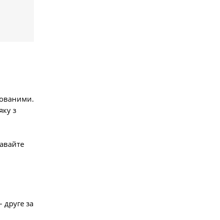
дкованими.
яку з
Давайте
– друге за