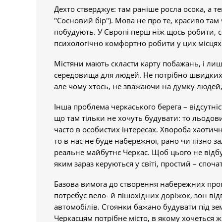
Дехто стверджує: там раніше росла осока, а т
"Сосновий бір"). Мова не про те, красиво там ч
побудують. У Європі перш ніж щось робити, с
психологічно комфортно робити у цих місцях:
Містяни мають скласти карту побажань, і ли
середовища для людей. Не потрібно швидких р
але чому хтось, не зважаючи на думку людей, 
Інша проблема черкаського берега – відсутніс
що там тільки не хочуть будувати: то льодови
часто в особистих інтересах. Хвороба хаотичн
то в нас не буде набережної, рано чи пізно з
реальне майбутнє Черкас. Щоб цього не відб
яким зараз керуються у світі, простий – споча
Базова вимога до створення набережних прогу
потребує вело- й пішохідних доріжок, зон ві
автомобілів. Стоянки бажано будувати під зем
Черкасцям потрібне місто, в якому хочеться жит