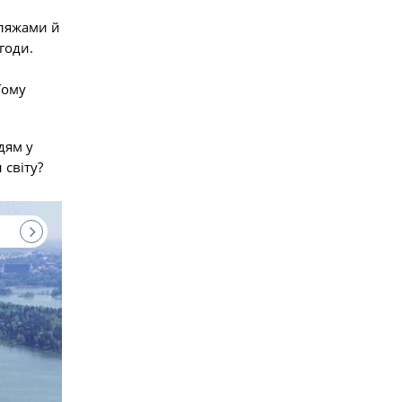
пляжами й
годи.
Тому
дям у
світу?