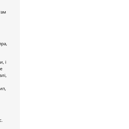
там
пра,
, і
же
алі,
ип,
с.
і