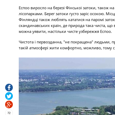
Еспоо виросло на березі Фінської затоки, також н
лісопарками. Берег затоки густо заріс осокою. Місц
Фінляндці також люблять кататися на паромі затоко
скандинавських країн, де природа така чиста, що 
можна уявити, настільки чисте узбережжя Еспоо.
Чистота і первозданна, "не покращена" людьми, 
такій атмосфері жити комфортно, можливо, тому 
72