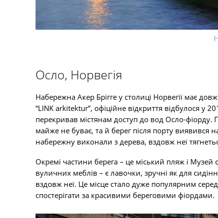
Осло, Норвегія
Набережна Акер Брігге у столиці Норвегії має довж
“LINK arkitektur”, офіційне відкриття відбулося у 2
перекривав містянам доступ до вод Осло-фіорду. П
майже не буває, та й берег після порту виявився
набережну виконали з дерева, вздовж неї тягнеться
Окремі частини берега – це міський пляж і Музей
вуличних меблів – є лавочки, зручні як для сидінн
вздовж неї. Це місце стало дуже популярним серед 
спостерігати за красивими береговими фіордами.