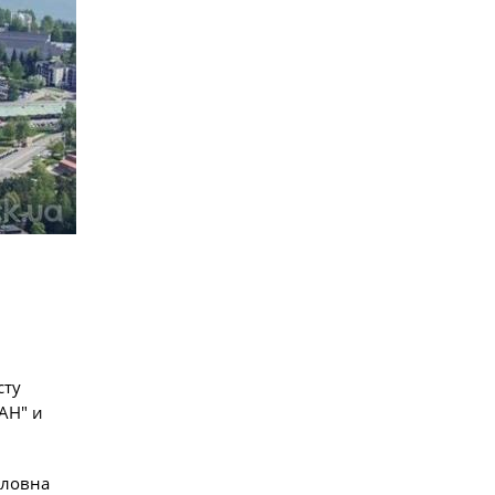
сту
AH" и
оловна