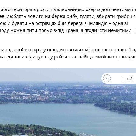
а його території є розсип мальовничих озер із доглянутими 
еві люблять ловити на березі рибу, гуляти, збирати гриби і я
ю й бувати на острівцях біля берега. Фінляндія – одна зі
воду можна пити прямо з-під крана, а ягоди їсти немитими. 
природа робить красу скандинавських міст неповторною. Лю
скандинави лідирують у рейтингах найщасливіших громадян 
1 з 2