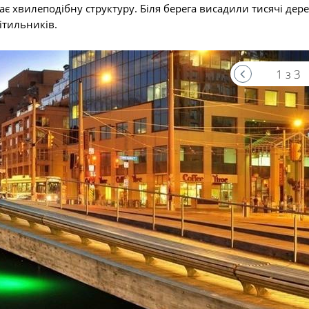
ає хвилеподібну структуру. Біля берега висадили тисячі дере
вітильників.
1 з 3