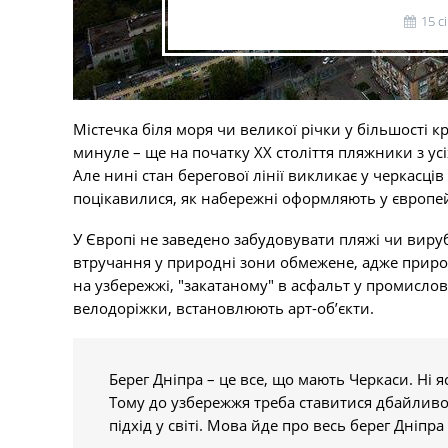
15 с
Містечка біля моря чи великої річки у більшості 
минуле – ще на початку ХХ століття пляжники з у
Але нині стан берегової лінії викликає у черкас
поцікавилися, як набережні оформляють у європейсь
У Європі не заведено забудовувати пляжі чи вируб
втручання у природні зони обмежене, адже природ
на узбережжі, "закатаному" в асфальт у промислово
велодоріжки, встановлюють арт-об’єкти.
Берег Дніпра – це все, що мають Черкаси. Ні я
Тому до узбережжя треба ставитися дбайливо
підхід у світі. Мова йде про весь берег Дніпра у