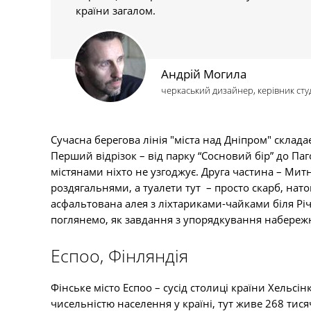
країни загалом.
Андрій Могила
черкаський дизайнер, керівник студі
Сучасна берегова лінія "міста над Дніпром" склада
Перший відрізок – від парку “Сосновий бір” до Паг
містянами ніхто не узгоджує. Друга частина – Мит
роздягальнями, а туалети тут – просто скарб, натомі
асфальтована алея з ліхтариками-чайками біля Річ
поглянемо, як завдання з упорядкування набережн
Еспоо, Фінляндія
Фінське місто Еспоо – сусід столиці країни Хельсін
чисельністю населення у країні, тут живе 268 тися