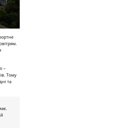
урортне
овітрям.
и
ї –
ів. Тому
дні та
має.
ий