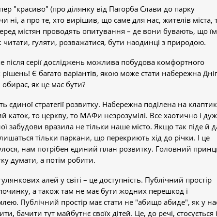
епер "красиво" (про ділянку від Пагорба Слави до парку
и ні, а про те, хто вирішив, що саме для нас, жителів міста, 
еред містян проводять опитування – де вони бувають, що їм
 читати, гуляти, розважатися, бути наодинці з природою.
ше після серії досліджень можлива побудова комфортного
ішень! Є багато варіантів, якою може стати набережна Дні
обирає, як це має бути?
ть єдиної стратегії розвитку. Набережна поділена на клаптики
й каток, то церкву, то МАФи незрозумілі. Все хаотично і ду
ої забудови вразила не тільки наше місто. Якщо так піде й д
алишаться тільки паркани, що перекриють хід до річки. І це
улося, нам потрібен єдиний план розвитку. Головний принц
тку думати, а потім робити.
лянкових алей у світі – це доступність. Публічний простір
дпочинку, а також там не має бути жодних перешкод і
лею. Публічний простір має стати не "абищо абиде", як у на
и, бачити тут майбутнє своїх дітей. Це, до речі, стосується 