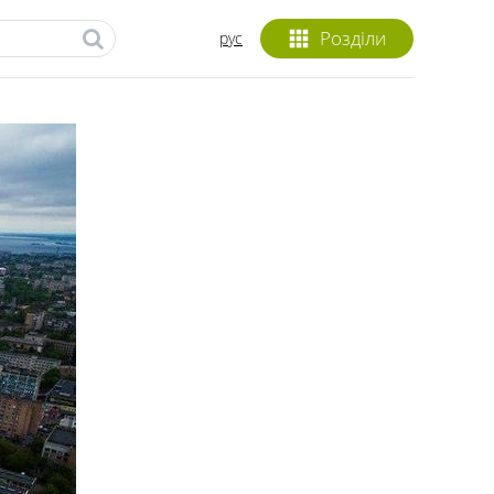
Розділи
рус