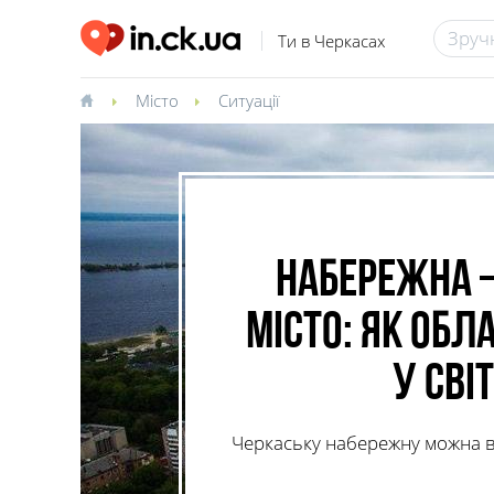
Ти в Черкасах
Місто
Ситуації
Набережна –
місто: як об
у сві
Черкаську набережну можна в