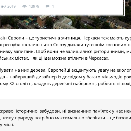
ічня 2019
13979
1
країн Європи – це туристична житниця. Черкаси теж мають к
сіх республік колишнього Союзу дихали тутешнім сосновим п
ців низку запитань. Щоб вони не залишилися риторичними, м
ких містах, і як ці ідеї можна втілити в Черкасах.
увати на них дерева. Європейці акцентують увагу на екологі
а – найкращий дизайнер із досвідом у багато мільярдів рок
му ХХ столітті, кладуть дерев’яні набережні, роблять пішохі
скравої історичної забудови, ні визначних пам’яток у нас не
, живу природу потрібно максимально зберігати – це базов
 місті.