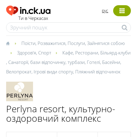
рус
Ти в Черкасах
Поїсти
,
Розважитися
,
Послуги
,
Зайнятися собою
Здоров'я
,
Спорт
Кафе
,
Ресторани
,
Більярд-клуби
,
Санаторії, бази відпочинку, турбази
,
Готелі
,
Басейни
,
Велопрокат
,
Ігрові види спорту
,
Пляжний відпочинок
Perlyna resort, культурно-
оздоровчий комплекс