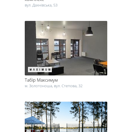
вул. Дахнівська, 53
Табір Максимум
м. Золотоноша, вул. Степова, 32