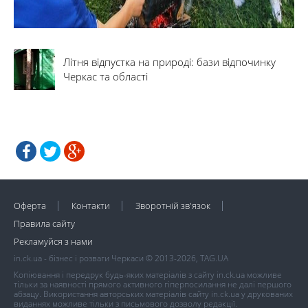
Літня відпустка на природі: бази відпочинку
Черкас та області
Оферта
Контакти
Зворотній зв'язок
Правила сайту
Рекламуйся з нами
in.ck.ua - бізнес і розваги Черкаси © 2013-2026, TAG.UA
Копіювання і передрук будь-яких матеріалів з сайту in.ck.ua можливе
тільки за наявності прямого активного гіперпосилання не далі першого
абзацу. Використання авторських матеріалів сайту in.ck.ua у друкованих
виданнях можливе тільки з письмового дозволу редакції.