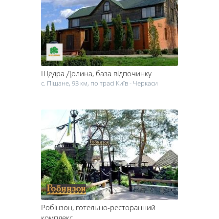
Щедра Долина
, база відпочинку
с. Піщане, 93 км, по трасі Київ - Черкаси
Робінзон
, готельно-ресторанний
комплекс