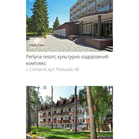
машин.
Якщо купити путівку в санаторій вам не по кишені, бази
відпочинку Черкас пропонують безліч способів і варіантів
відпочинку на вихідні. Крім того, турбази Черкас можуть слугувати
місцем проведення свят і корпоративів.
Якщо ви плануєте їхати на відпочинок всією сім'єю, найкраще буде
зняти будиночок на спеціалізованій базі. А наявність різних
розважальних майданчиків, якщо ви плануєте спільний
відпочинок з дітьми, врятує вас від нагляду за ними, втрачаючи
Perlyna resort
, культурно-оздоровчий
власні дорогоцінні хвилини релаксу.
Подивитися на рівень комфорту номерів, місця розташування
комплекс
самого місця відпочинку, пам'яток культури допоможе сайт
с. Сокирне, вул. Польова, 40
санаторію або туристичної бази Черкаської області. Там ви
знайдете не тільки цінову політику бази відпочинку, фото, але й
інформацію про розваги і культурні заходи... Якщо база
відпочинку розташована на березі Дніпра, важливо, щоб пляж був
обладнаний майданчиками для гри в волейбол, лежаками тощо.
У цьому розділі нашого сайту ви знайдете всю інформацію, яка
допоможе правильно організувати ваш відпочинок. Тут ви
дізнаєтеся про те, які є бази відпочинку в Черкасах, про вартість
проживання, розважальні заходи та інші важливі складові гарного
відпочинку.