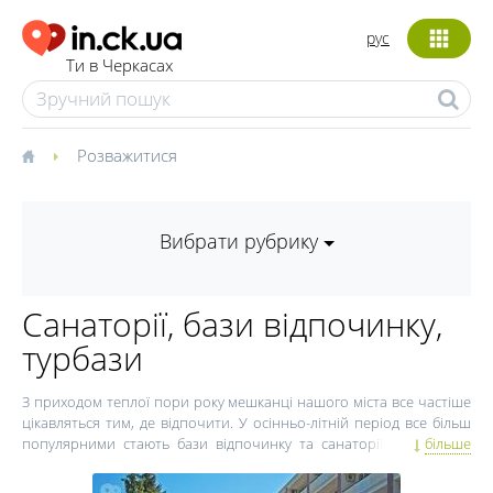
рус
Ти в Черкасах
Розважитися
Вибрати рубрику
Санаторії, бази відпочинку,
турбази
З приходом теплої пори року мешканці нашого міста все частіше
цікавляться тим, де відпочити. У осінньо-літній період все більш
популярними стають бази відпочинку та санаторії в Черкасах.
більше
Багато хто хоче відпочити від улюбленої роботи, розслабитися,
провести час із рідними і друзями подалі від міського шуму і гулу