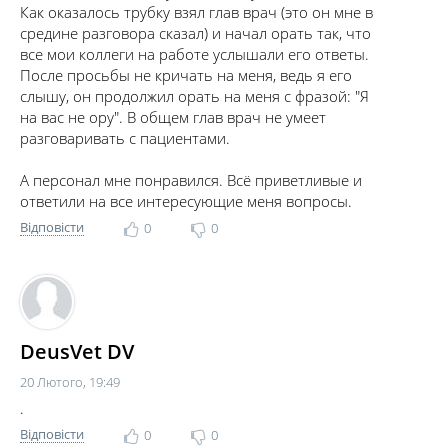
Как оказалось трубку взял глав врач (это он мне в
средине разговора сказал) и начал орать так, что
все мои коллеги на работе услышали его ответы.
После просьбы не кричать на меня, ведь я его
слышу, он продолжил орать на меня с фразой: "Я
на вас не ору". В общем глав врач не умеет
разговаривать с пациентами.
А персонал мне понравился. Всё приветливые и
ответили на все интересующие меня вопросы.
Відповісти
0
0
DeusVet DV
20 Лютого, 19:49
.
Відповісти
0
0