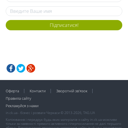
Підписатися!
Оферта
Контакти
Зворотній зв'язок
Правила сайту
Рекламуйся з нами
in.ck.ua - бізнес і розваги Черкаси © 2013-2026, TAG.UA
Копіювання і передрук будь-яких матеріалів з сайту in.ck.ua можливе
тільки за наявності прямого активного гіперпосилання не далі першого
абзацу. Використання авторських матеріалів сайту in.ck.ua у друкованих