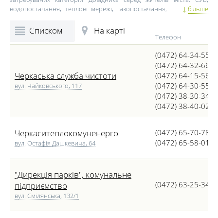
водопостачання, теплові мережі, газопостачання, утримання і
більше
обслуговування ліфтів та парків – комусь адреси і телефони
підприємств, які відповідають за ці галузі, не знадобляться ні разу
Списком
На карті
в житті. Але більшість жителів Черкас все ж досить часто
Телефон
звертаються за допомогою до комунальників. В цьому розділі
(0472) 64-34-55
Довідника in.ck.ua ви знайдете адреси, телефони, графік роботи і
карту проїзду ключових установ, що забезпечують нормальну
(0472) 64-32-66
життєдіяльність нашого міста.
Черкаська служба чистоти
(0472) 64-15-56
(0472) 64-30-55
вул. Чайковського, 117
(0472) 38-30-34
(0472) 38-40-02
Черкаситеплокомуненерго
(0472) 65-70-78
(0472) 65-58-01
вул. Остафія Дашкевича, 64
"Дирекція парків", комунальне
(0472) 63-25-34
підприємство
вул. Смілянська, 132/1