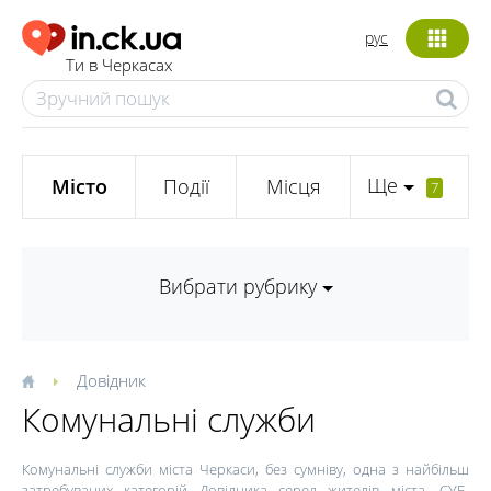
рус
Ти в Черкасах
Ще
Місто
Події
Місця
7
Вибрати рубрику
Довідник
Комунальні служби
Комунальні служби міста Черкаси, без сумніву, одна з найбільш
затребуваних категорій Довідника серед жителів міста. СУБ,