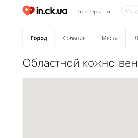
Ты в Черкассах
Город
События
Места
Л
Областной кожно-вен