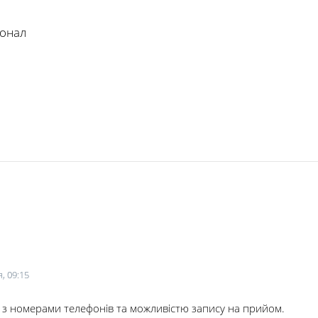
сонал
, 09:15
у з номерами телефонів та можливістю запису на прийом.