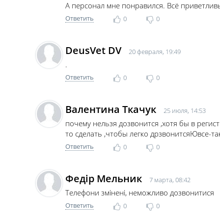
А персонал мне понравился. Всё приветлив
Ответить
0
0
DeusVet DV
20 февраля, 19:49
.
Ответить
0
0
Валентина Ткачук
25 июля, 14:53
почему нельзя дозвонится ,хотя бы в регис
то сделать ,чтобы легко дрзвонитсяЮвсе-та
Ответить
0
0
Федір Мельник
7 марта, 08:42
Телефони змінені, неможливо дозвонитися
Ответить
0
0