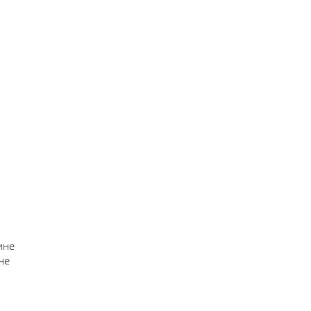
ине
не