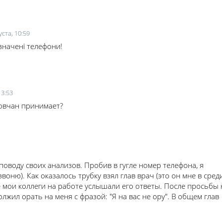
уста, 10:59
азначені телефони!
13:53
Мовчан принимает?
воду своих анализов. Пробив в гугле номер телефона, я
воню). Как оказалось трубку взял глав врач (это он мне в сред
се мои коллеги на работе услышали его ответы. После просьбы 
олжил орать на меня с фразой: "Я на вас не ору". В общем глав