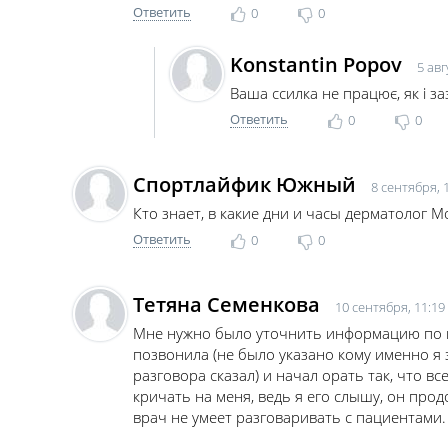
Ответить
0
0
Konstantin Popov
5 авг
Ваша ссилка не працює, як і з
Ответить
0
0
Спортлайфик Южный
8 сентября, 
Кто знает, в какие дни и часы дерматолог 
Ответить
0
0
Тетяна Семенкова
10 сентября, 11:19
Мне нужно было уточнить информацию по по
позвонила (не было указано кому именно я з
разговора сказал) и начал орать так, что в
кричать на меня, ведь я его слышу, он прод
врач не умеет разговаривать с пациентами.