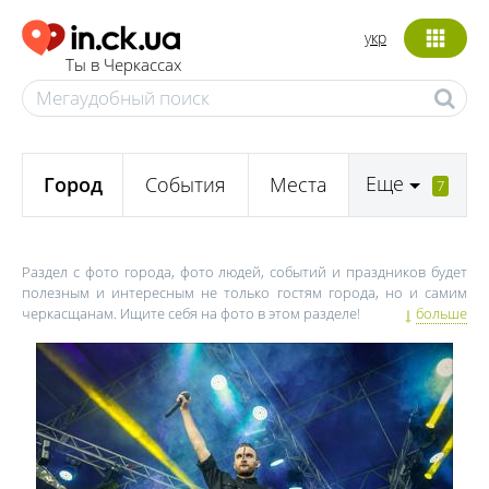
укр
Ты в Черкассах
Еще
Город
События
Места
7
Раздел с фото города, фото людей, событий и праздников будет
полезным и интересным не только гостям города, но и самим
черкасщанам. Ищите себя на фото в этом разделе!
больше
Новые фото здесь появляются каждую неделю. Фото праздников,
интересные фото парков, скверов и исторических мест – здесь
собраны лучшие снимки города и Черкасской области.
Популярные фото, кроме раздела с фотоотчетами Черкасс,
попадают в социальные сети проекта in.ck.ua. Вы легко можете
попасть в объективы камер наших фотографов.
Фото мероприятий появляются в разделе максимально быстро:
фото спортивных мероприятий, актуальные фото с концертов,