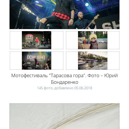
представлений, спектаклей, шоу, городских праздников – ищите
свои фото со всех значимых событий Черкасс. Фотоотчеты
Черкасс – это исключительно положительные эмоции,
интересные перфомансы, красивые пейзажи и архитектура.
Жизнь Черкасс в фотографиях – для тех, кто хочет сохранить
самые яркие воспоминания о родном городе.
Мотофестиваль "Тарасова гора". Фото – Юрий
Бондаренко
145 фото, добавлено 05.06.2018