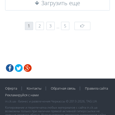
Загрузить еще
1
2
3
5
…
Оферта
Контакты
Обратная связь
Правила сайта
Рекламируйся с нами
in.ck.ua - бизнес и развлечения Черкассы © 2013-2026, TAG.UA
Копирование и перепечатка любых материалов с сайта in.ck.ua
возможны только при наличии прямой активной гиперссылки не
дальше первого абзаца. Использование авторских материалов сайта