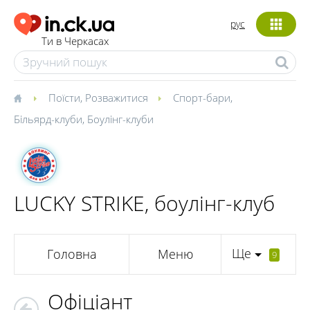
рус
Ти в Черкасах
Поїсти
,
Розважитися
Спорт-бари
,
Більярд-клуби
,
Боулінг-клуби
LUCKY STRIKE, боулінг-клуб
Ще
Головна
Меню
9
Офіціант