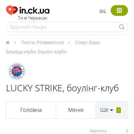
рус
Ти в Черкасах
Поїсти
,
Розважитися
Спорт-бари
,
Більярд-клуби
,
Боулінг-клуби
LUCKY STRIKE, боулінг-клуб
Ще
Головна
Меню
9
Зарплата
Зайн