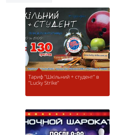
Тариф "Шкільний + студент" в
"Lucky Strike"