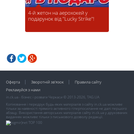
4-й жетон на аерохокей у
подарунок від "Lucky Strike"!
Оферта
Зворотній зв'язок
Правила сайту
Рекламуйся з нами
in.ck.ua - бізнес і розваги Черкаси © 2013-2026, TAG.UA
Копіювання і передрук будь-яких матеріалів з сайту in.ck.ua можливе
тільки за наявності прямого активного гіперпосилання не далі першого
абзацу. Використання авторських матеріалів сайту in.ck.ua у друкованих
виданнях можливе тільки з письмового дозволу редакції.