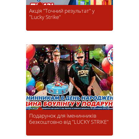
Акція "Точний результат" у
"Lucky Strike"
Подарунок для іменинників
безкоштовно від "LUCKY STRIKE"