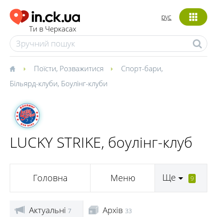
рус
Ти в Черкасах
Поїсти
,
Розважитися
Спорт-бари
,
Більярд-клуби
,
Боулінг-клуби
LUCKY STRIKE, боулінг-клуб
Ще
Головна
Меню
9
Актуальні
Архів
7
33