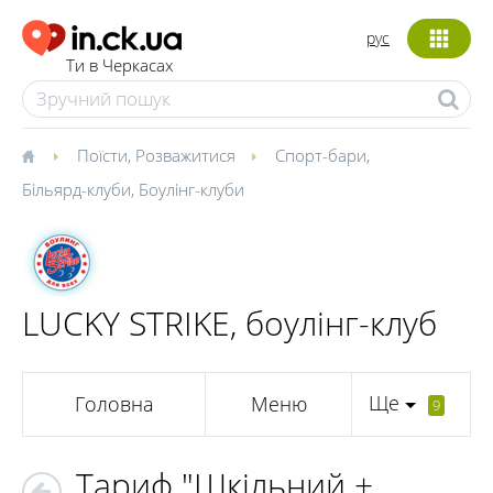
рус
Ти в Черкасах
Поїсти
,
Розважитися
Спорт-бари
,
Більярд-клуби
,
Боулінг-клуби
LUCKY STRIKE, боулінг-клуб
Ще
Головна
Меню
9
Тариф "Шкільний +