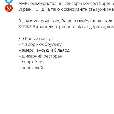
AMF і рідкокристалічні сенсорні консолі SuperT
Україні і СНД), а також різноманітність кухні і
З друзями, родиною, Вашою майбутньою полови
STRIKE Ви завжди отриваєте вільні доріжки, ко
До Ваших послуг:
– 10 доріжок боулінгу,
– американський більярд,
– шикарний ресторан,
– спорт-бар.
– аерохокей.