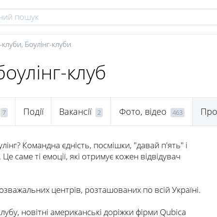
-клуби
,
Боулінг-клуби
боулінг-клуб
Події
Вакансії
Фото, відео
Про
7
2
463
лінг? Командна єдність, посмішки, "давай п'ять" і
. Це саме ті емоції, які отримує кожен відвідувач
озважальних центрів, розташованих по всій Україні.
клубу, новітні американські доріжки фірми Qubica