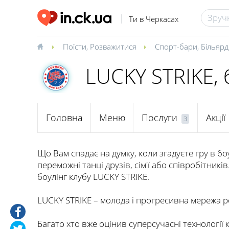
Ти в Черкасах
Поїсти
,
Розважитися
Спорт-бари
,
Більярд
LUCKY STRIKE, 
Головна
Меню
Послуги
Акції
3
Що Вам спадає на думку, коли згадуєте гру в боу
переможні танці друзів, сім'ї або співробітників
боулінг клубу LUCKY STRIKE.
LUCKY STRIKE – молода і прогресивна мережа р
Багато хто вже оцінив суперсучасні технології 