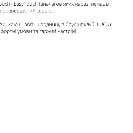
ouch і EasyTouch (аналагов яких наразі немає в
 неперевершений сервіс.
нкою і навіть наодинці, в боулінг клубі LUCKY
мфортні умови та гарний настрій!