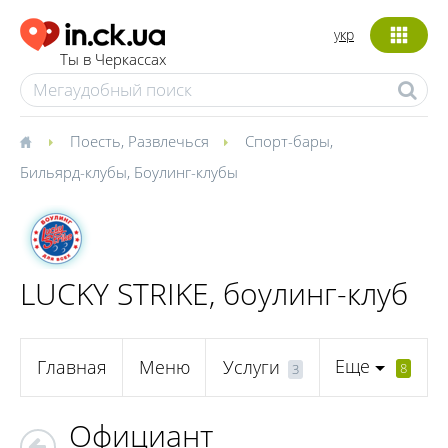
укр
Ты в Черкассах
Поесть
,
Развлечься
Спорт-бары
,
Бильярд-клубы
,
Боулинг-клубы
LUCKY STRIKE, боулинг-клуб
Еще
Главная
Меню
Услуги
8
3
Официант