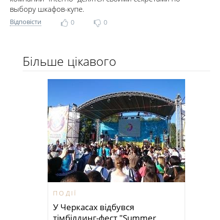
выбору шкафов-купе.
Відповісти
0
0
Більше цікавого
ПОДІЇ
У Черкасах відбувся
тімбілдинг-фест "Summer