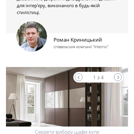
для інтер'єру, виконаного в будь-якій
стилістиці.
Роман Криницький
співвласник компанії "Interno"
1 з 4
Секрети вибору шафи-купе