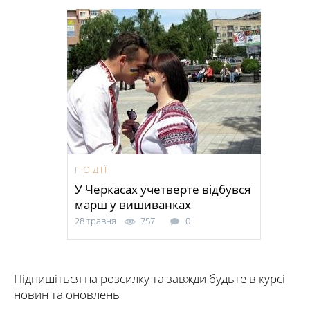
ПОДІЇ
У Черкасах учетверте відбувся
марш у вишиванках
28 травня
757
0
Підпишіться на розсилку та завжди будьте в курсі
новин та оновлень