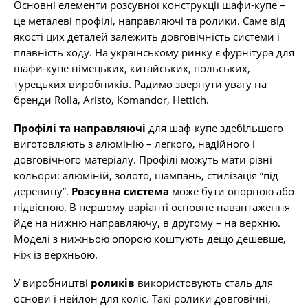
Основні елементи розсувної конструкції шафи-купе –
це металеві профілі, направляючі та ролики. Саме від
якості цих деталей залежить довговічність системи і
плавність ходу. На українському ринку є фурнітура для
шафи-купе німецьких, китайських, польських,
турецьких виробників. Радимо звернути увагу на
бренди Rolla, Aristo, Komandor, Hettich.
Профілі та направляючі
для шаф-купе здебільшого
виготовляють з алюмінію – легкого, надійного і
довговічного матеріалу. Профілі можуть мати різні
кольори: алюміній, золото, шампань, стилізація “під
деревину”.
Розсувна система
може бути опорною або
підвісною. В першому варіанті основне навантаження
йде на нижню направляючу, в другому – на верхню.
Моделі з нижньою опорою коштують дещо дешевше,
ніж із верхньою.
У виробництві
роликів
використовують сталь для
основи і нейлон для коліс. Такі ролики довговічні,