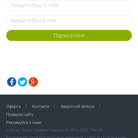
Підписатися!
Оферта
Контакти
Зворотній зв'язок
Правила сайту
Рекламуйся з нами
in.ck.ua - бізнес і розваги Черкаси © 2013-2026, TAG.UA
Копіювання і передрук будь-яких матеріалів з сайту in.ck.ua можливе