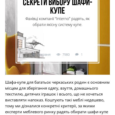
Секрети вибору шафи-
купе
Фахівці компанії “Interno” радять, як
обрати якісну систему купе.
2 червня
7980
1
Шафа-купе для багатьох черкаських родин є основним
місцем для зберігання одягу, взуття, домашнього
текстилю, дитячих іграшок і всього, що не хочеться
виставляти напоказ. Коштують такі меблі недешево,
тому ми дізналися конкретні критерії, за якими
експерти меблевого ринку радять обирати шафи-купе