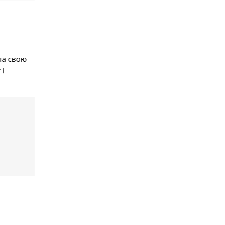
ла свою
 і