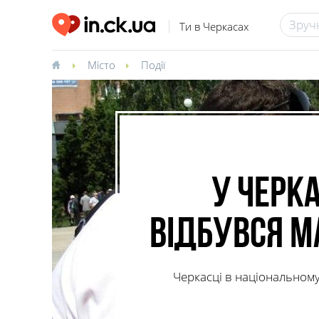
Ти в Черкасах
Місто
Події
У Черк
відбувся м
Черкасці в національном