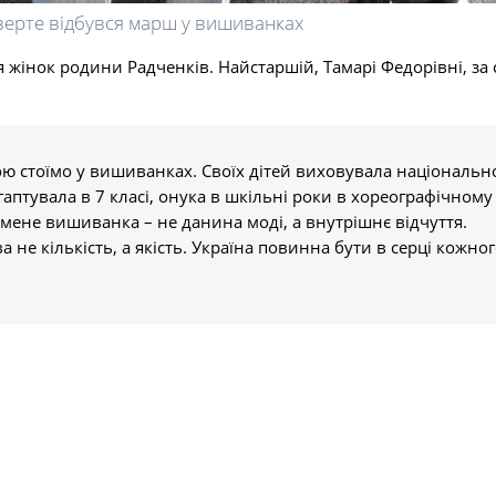
верте відбувся марш у вишиванках
жінок родини Радченків. Найстаршій, Тамарі Федорівні, за с
рою стоїмо у вишиванках. Своїх дітей виховувала національн
птувала в 7 класі, онука в шкільні роки в хореографічному
 мене вишиванка – не данина моді, а внутрішнє відчуття.
не кількість, а якість. Україна повинна бути в серці кожног