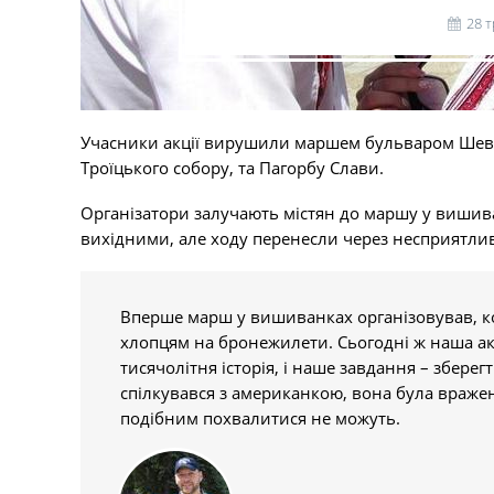
28 
Учасники акції вирушили маршем бульваром Шевч
Троїцького собору, та Пагорбу Слави.
Організатори залучають містян до маршу у вишив
вихідними, але ходу перенесли через несприятли
Вперше марш у вишиванках організовував, ко
хлопцям на бронежилети. Сьогодні ж наша а
тисячолітня історія, і наше завдання – збере
спілкувався з американкою, вона була враж
подібним похвалитися не можуть.