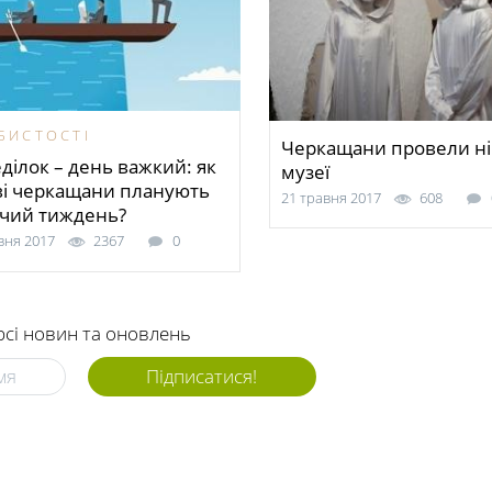
БИСТОСТІ
Черкащани провели ні
ділок – день важкий: як
музеї
ві черкащани планують
21 травня 2017
608
чий тиждень?
вня 2017
2367
0
рсі новин та оновлень
Підписатися!