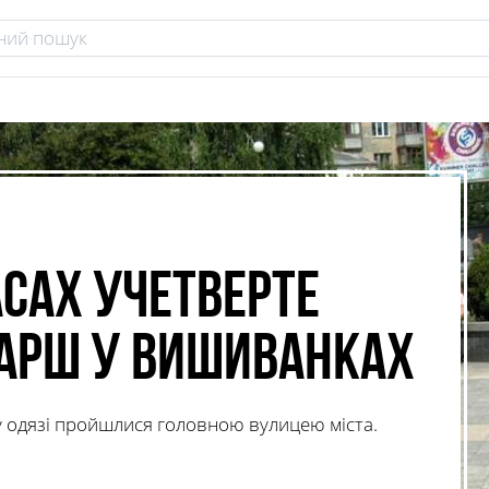
асах учетверте
арш у вишиванках
у одязі пройшлися головною вулицею міста.