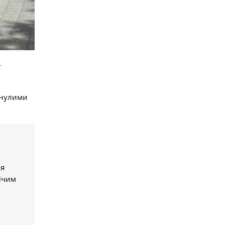
-
инулими
 я
ічим