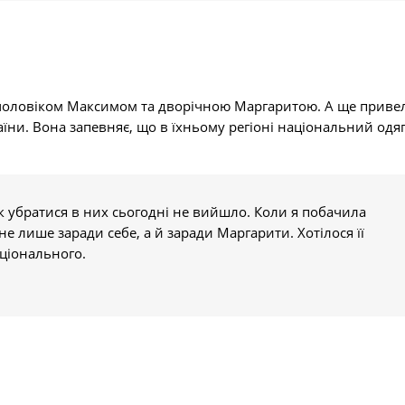
чоловіком Максимом та дворічною Маргаритою. А ще приве
їни. Вона запевняє, що в їхньому регіоні національний одяг
ак убратися в них сьогодні не вийшло. Коли я побачила
е лише заради себе, а й заради Маргарити. Хотілося її
ціонального.