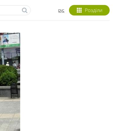
Розділи
рус