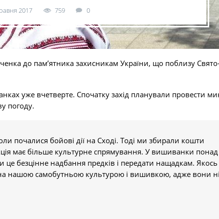
травня 2017
759
0
енка до пам’ятника захисникам України, що поблизу Свято
анках уже вчетверте. Спочатку захід планували провести м
ву погоду.
ли почалися бойові дії на Сході. Тоді ми збирали кошти
кція має більше культурне спрямування. У вишиванки понад
гти це безцінне надбання предків і передати нащадкам. Якось
ена нашою самобутньою культурою і вишивкою, адже вони н