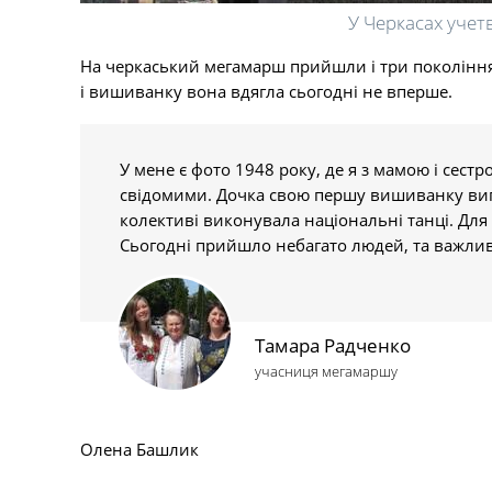
У Черкасах учет
На черкаський мегамарш прийшли і три покоління 
і вишиванку вона вдягла сьогодні не вперше.
У мене є фото 1948 року, де я з мамою і сест
свідомими. Дочка свою першу вишиванку вига
колективі виконувала національні танці. Для
Сьогодні прийшло небагато людей, та важлива 
Тамара Радченко
учасниця мегамаршу
Олена Башлик