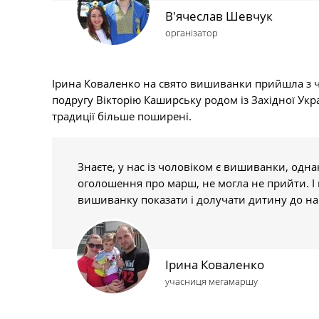
В'ячеслав Шевчук
організатор
Ірина Коваленко на свято вишиванки прийшла з 
подругу Вікторію Каширську родом із Західної Укра
традиції більше поширені.
Знаєте, у нас із чоловіком є вишиванки, одн
оголошення про марш, не могла не прийти. І н
вишиванку показати і долучати дитину до на
Ірина Коваленко
учасниця мегамаршу