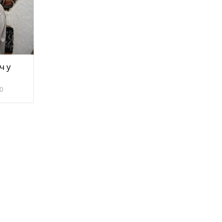
ч у
0