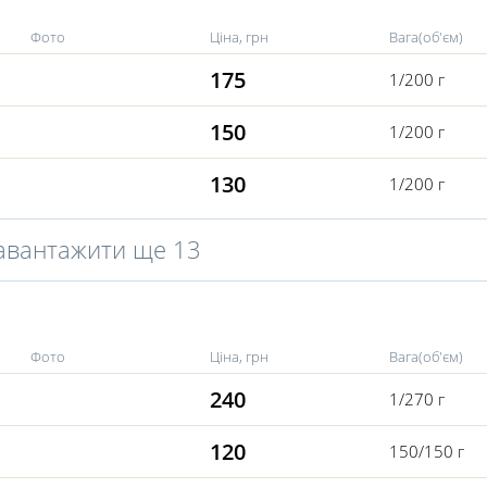
Фото
Ціна, грн
Вага(об'єм)
175
1/200 г
150
1/200 г
130
1/200 г
авантажити ще 13
Фото
Ціна, грн
Вага(об'єм)
240
1/270 г
120
150/150 г