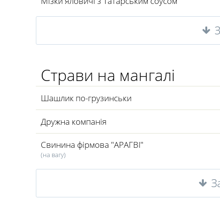
Мізки яловичі з Татарським соусом
Страви на мангалі
Шашлик по-грузинськи
Дружна компанія
Свинина фірмова "АРАГВІ"
(на вагу)
З