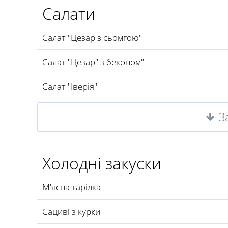
Салати
Салат "Цезар з сьомгою"
Салат "Цезар" з беконом"
Салат "Іверія"
З
Холодні закуски
М'ясна тарілка
Сациві з курки