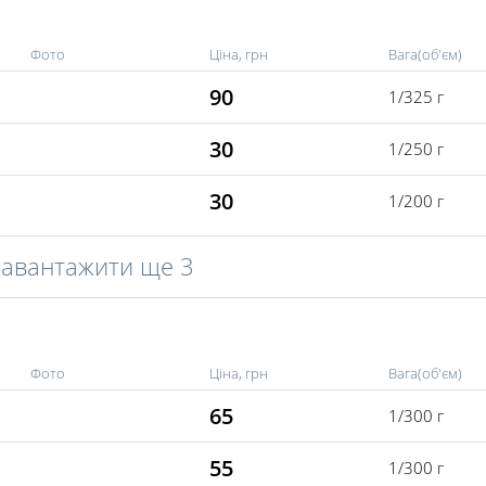
Фото
Ціна, грн
Вага(об'єм)
90
1/325 г
30
1/250 г
30
1/200 г
Завантажити ще 3
Фото
Ціна, грн
Вага(об'єм)
65
1/300 г
55
1/300 г