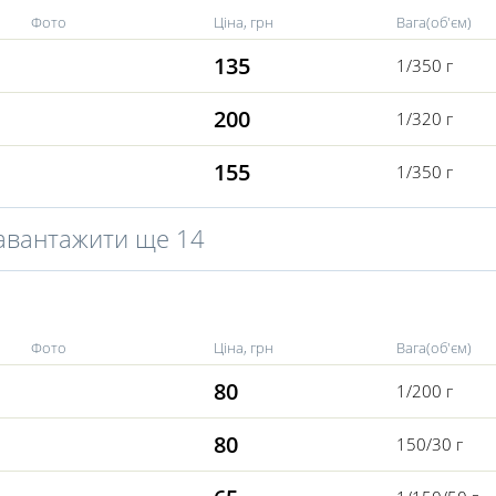
Фото
Ціна, грн
Вага(об'єм)
135
1/350 г
200
1/320 г
155
1/350 г
авантажити ще 14
Фото
Ціна, грн
Вага(об'єм)
80
1/200 г
80
150/30 г