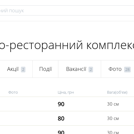
но-ресторанний комплек
Акції
Події
Вакансії
Фото
2
2
28
Фото
Ціна, грн
Вага(об'єм)
90
30 см
80
30 см
90
30 см