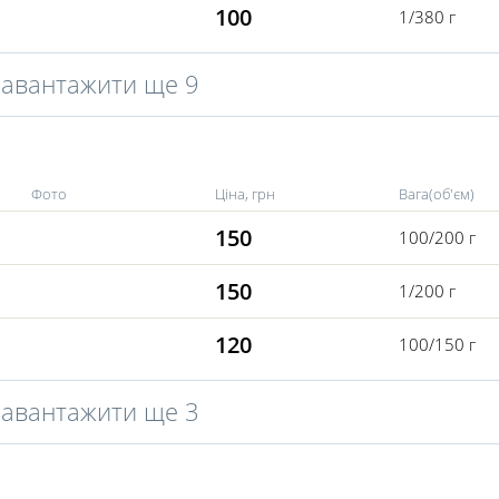
100
1/380 г
Завантажити ще 9
Фото
Ціна, грн
Вага(об'єм)
150
100/200 г
150
1/200 г
120
100/150 г
Завантажити ще 3