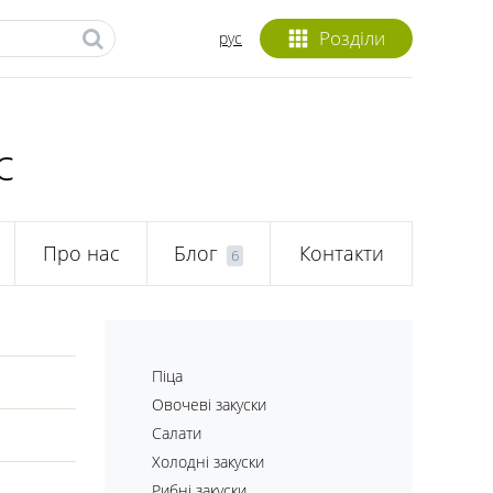
Розділи
рус
с
Про нас
Блог
Контакти
6
Піца
Овочеві закуски
Салати
Холодні закуски
Рибні закуски