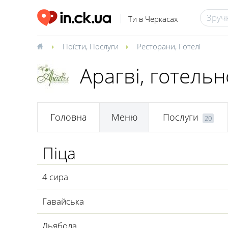
Ти в Черкасах
Поїсти
,
Послуги
Ресторани
,
Готелі
Арагві, готель
Головна
Меню
Послуги
20
Піца
4 сира
Гавайська
Дьябола