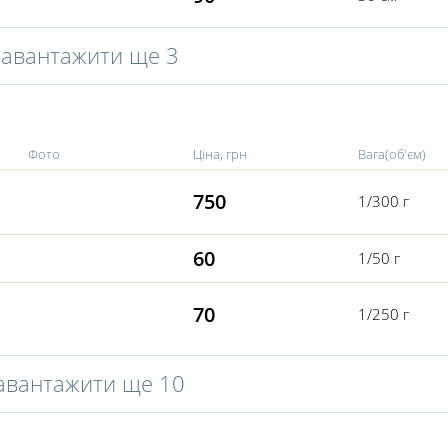
Завантажити ще 3
Фото
Ціна, грн
Вага(об'єм)
750
1/300 г
60
1/50 г
70
1/250 г
авантажити ще 10