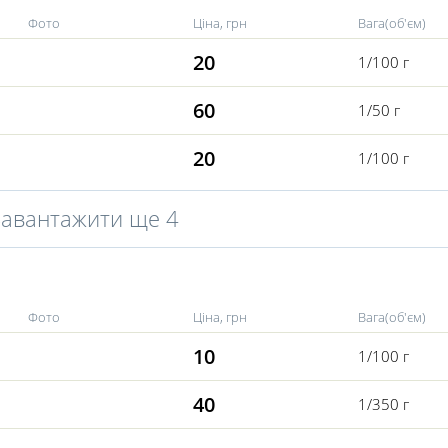
Фото
Ціна, грн
Вага(об'єм)
20
1/100 г
60
1/50 г
20
1/100 г
Завантажити ще 4
Фото
Ціна, грн
Вага(об'єм)
10
1/100 г
40
1/350 г