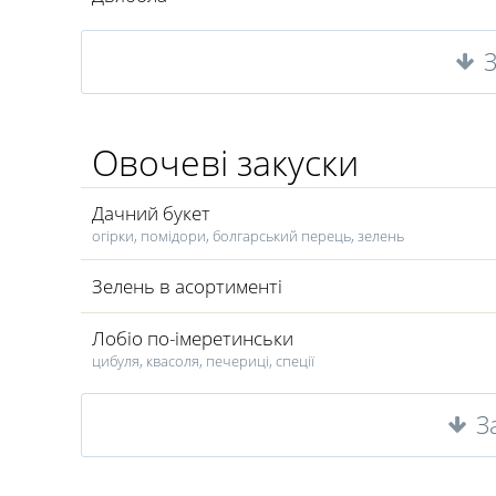
Овочеві закуски
Дачний букет
огірки, помідори, болгарський перець, зелень
Зелень в асортименті
Лобіо по-імеретинськи
цибуля, квасоля, печериці, спеції
З