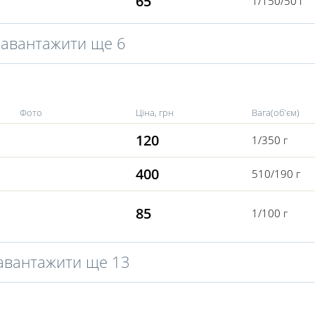
65
1/150/50 г
Завантажити ще 6
Фото
Ціна, грн
Вага(об'єм)
120
1/350 г
400
510/190 г
85
1/100 г
авантажити ще 13