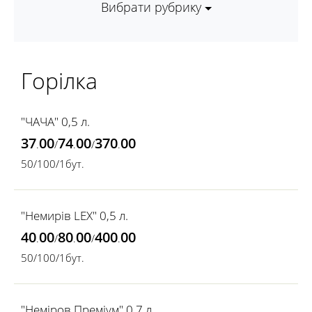
Вибрати рубрику
Горілка
"ЧАЧА" 0,5 л.
37
00
74
00
370
00
.
/
.
/
.
50/100/1бут.
"Немирів LEX" 0,5 л.
40
00
80
00
400
00
.
/
.
/
.
50/100/1бут.
"Неміров Преміум" 0,7 л.