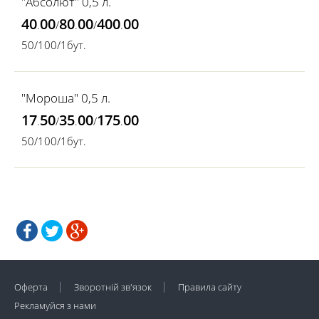
"Абсолют" 0,5 л.
40
00
80
00
400
00
.
/
.
/
.
50/100/1бут.
"Мороша" 0,5 л.
17
50
35
00
175
00
.
/
.
/
.
50/100/1бут.
Оферта
Зворотній зв'язок
Правила сайту
Рекламуйся з нами