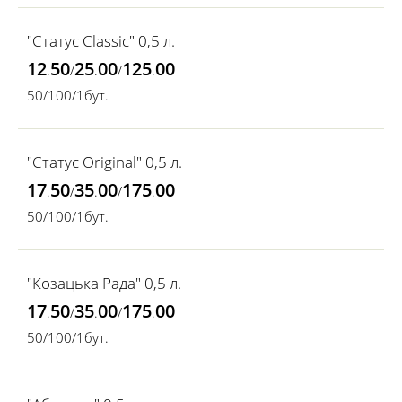
"Статус Classic" 0,5 л.
12
50
25
00
125
00
.
/
.
/
.
50/100/1бут.
"Статус Original" 0,5 л.
17
50
35
00
175
00
.
/
.
/
.
50/100/1бут.
"Козацька Рада" 0,5 л.
17
50
35
00
175
00
.
/
.
/
.
50/100/1бут.