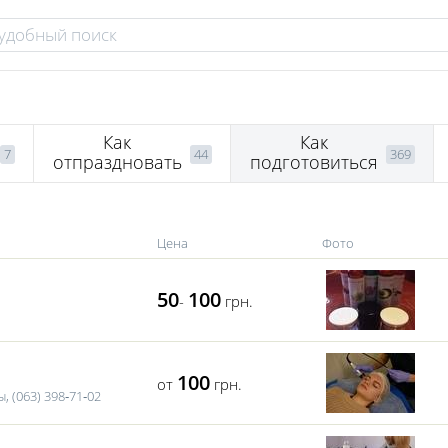
Как
Как
7
44
369
отпраздновать
подготовиться
Цена
Фото
50
100
-
грн.
100
от
грн.
, (063) 398‑71‑02