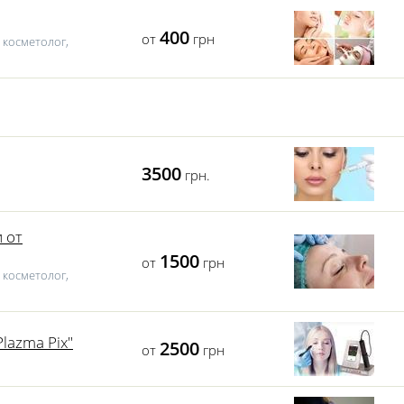
400
от
грн
 косметолог,
3500
грн.
 от
1500
от
грн
 косметолог,
lazma Pix"
2500
от
грн