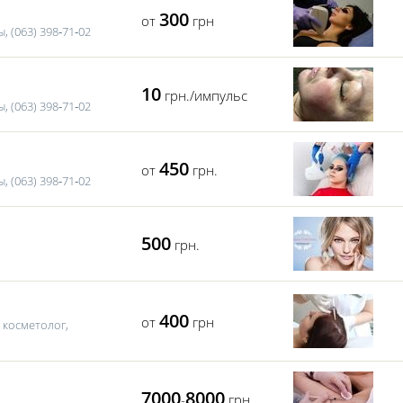
300
от
грн
, (063) 398‑71‑02
10
грн./импульс
, (063) 398‑71‑02
450
от
грн.
, (063) 398‑71‑02
500
грн.
400
от
грн
 косметолог,
7000
8000
-
грн.