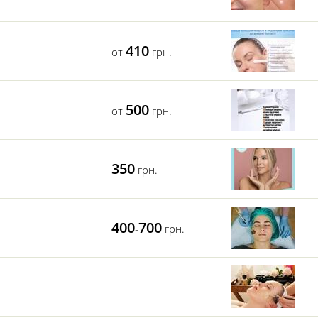
410
от
грн.
500
от
грн.
350
грн.
400
700
-
грн.