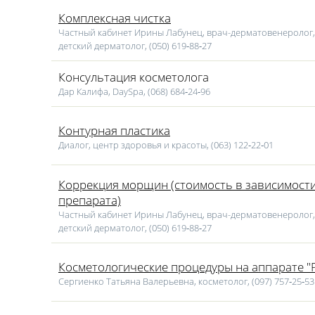
Комплексная чистка
Частный кабинет Ирины Лабунец, врач-дерматовенеролог,
детский дерматолог, (050) 619‑88‑27
Консультация косметолога
Дар Калифа, DaySpa, (068) 684‑24‑96
Контурная пластика
Диалог, центр здоровья и красоты, (063) 122‑22‑01
Коррекция морщин (стоимость в зависимости
препарата)
Частный кабинет Ирины Лабунец, врач-дерматовенеролог,
детский дерматолог, (050) 619‑88‑27
Косметологические процедуры на аппарате "P
Сергиенко Татьяна Валерьевна, косметолог, (097) 757‑25‑53