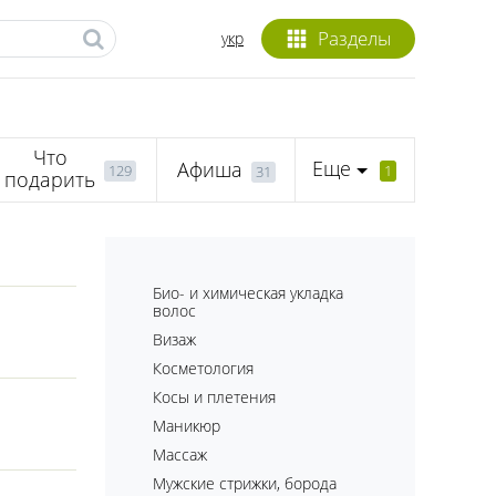
Разделы
укр
Что
Еще
Афиша
129
1
31
подарить
Био- и химическая укладка
волос
Визаж
Косметология
Косы и плетения
Маникюр
Массаж
Мужские стрижки, борода