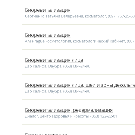
Биоревитализация
Сергиенко Татьяна Валерьевна, косметолог, (097) 757‑25‑53
Биоревитализация
Alvi Prague косметология, косметологический кабинет, (067)
Биоревитализация лица
Дар Калифа, DaySpa, (068) 684‑24‑96
Биоревитализация лица, шеи и зоны декольт
Дар Калифа, DaySpa, (068) 684‑24‑96
Биоревитализация, редермализация
Диалог, центр здоровья и красоты, (063) 122‑22‑01
Ботулинотерапия