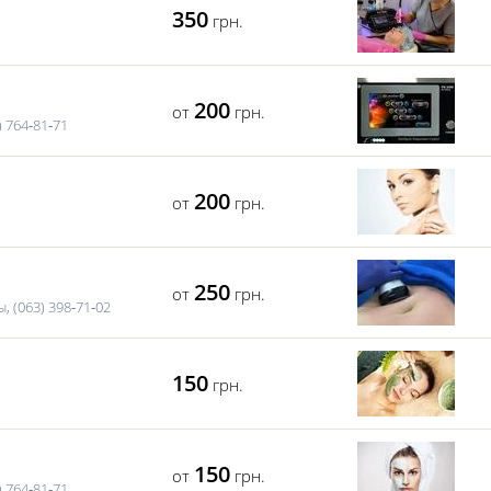
350
грн.
200
от
грн.
 764‑81‑71
200
от
грн.
250
от
грн.
, (063) 398‑71‑02
150
грн.
150
от
грн.
 764‑81‑71