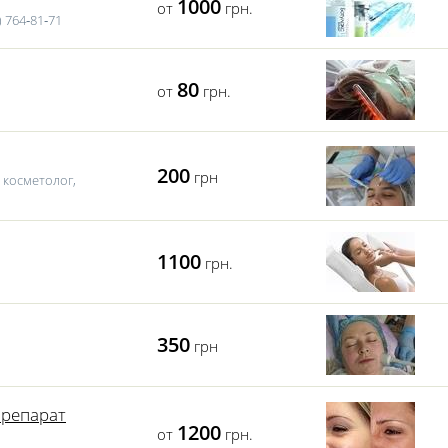
1000
от
грн.
 764‑81‑71
80
от
грн.
200
грн
 косметолог,
1100
грн.
350
грн
препарат
1200
от
грн.