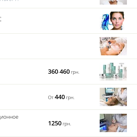
"
360
460
-
грн.
440
От
грн.
ционное
1250
грн.