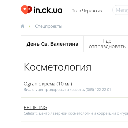
Ты в Черкассах
Спецпроекты
Где
День Св. Валентина
отпраздновать
Косметология
Ogranic крема (10 мл)
Диалог, центр здоровья и красоты, (063) 122‑22‑01
RF LIFTING
Celebriti, центр лазерной косметологии и коррекции фигуры