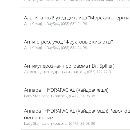
Альгинатный уход для лица "Морская энергия
Дар Калифа, DaySpa, (068) 684‑24‑96
Анти-стресс уход "Фруктовые кислоты"
Дар Калифа, DaySpa, (068) 684‑24‑96
Антикуперозная программа ( Dr. Spiller)
Диалог, центр здоровья и красоты, (063) 122‑22‑01
Аппарат HYDRAFACIAL (ХайдраФешл)
Lаdy Star, салон красоты, (0472) 31‑98‑98
Аппарат HYDRAFACIAL (ХайдраФэшл) Револю
омоложение
Lаdy Star, салон красоты, (0472) 31‑98‑98