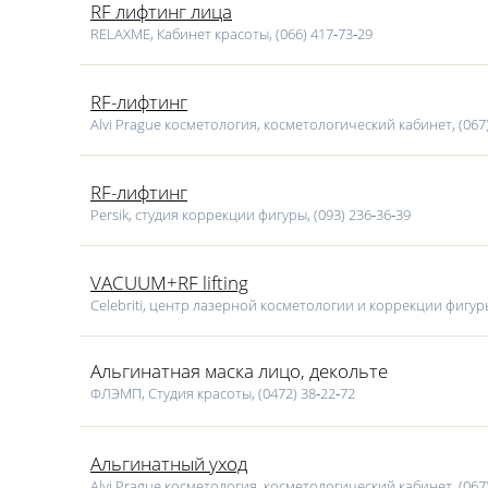
RF лифтинг лица
RELAXME, Кабинет красоты, (066) 417‑73‑29
RF-лифтинг
Alvi Prague косметология, косметологический кабинет, (067)
RF-лифтинг
Persik, студия коррекции фигуры, (093) 236‑36‑39
VACUUM+RF lifting
Celebriti, центр лазерной косметологии и коррекции фигуры
Альгинатная маска лицо, декольте
ФЛЭМП, Студия красоты, (0472) 38‑22‑72
Альгинатный уход
Alvi Prague косметология, косметологический кабинет, (067)