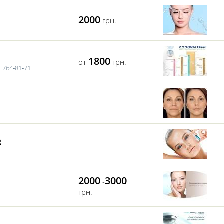
2000
грн.
1800
от
грн.
 764‑81‑71
е
2000
3000
-
грн.