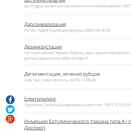
Alvi Prague косметология, косметологический кабинет, (067)
Дарсонвализация
Persik, студия коррекции фигуры, (093) 236‑36‑39
Дезинкрустация
Частный кабинет Ирины Лабунец, врач-дерматовенеролог,
детский дерматолог, (050) 619‑88‑27
Депигментация, лечение рубцов
Lаdy Star, салон красоты, (0472) 31‑98‑98
Електопилинг
Сергиенко Татьяна Валерьевна, косметолог, (097) 757‑25‑53
Инъекции ботулинического токсина типа А ( 
Диспорт)