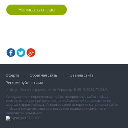
Написать отзыв
Оферта
Обратная связь
Правила сайта
Рекламируйся с нами
in.ck.ua - бизнес и развлечения Черкассы © 2013-2026, TAG.UA
Копирование и перепечатка любых материалов с сайта in.ck.ua
возможны только при наличии прямой активной гиперссылки не
дальше первого абзаца. Использование авторских материалов сайта
in.ck.ua в печатных изданиях возможно только с письменного
разрешения редакции.