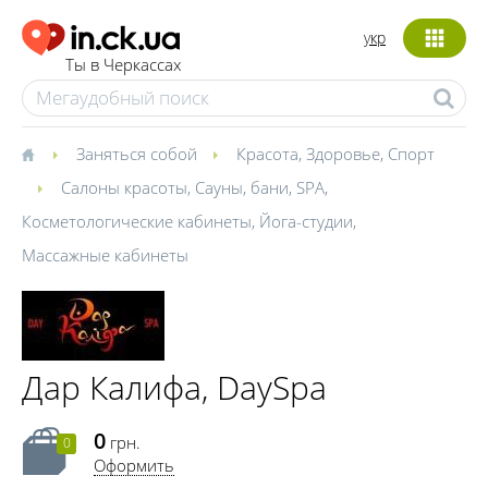
укр
Ты в Черкассах
Заняться собой
Красота
,
Здоровье
,
Спорт
Салоны красоты
,
Сауны, бани
,
SPA
,
Косметологические кабинеты
,
Йога-студии
,
Массажные кабинеты
Дар Калифа, DaySpa
0
грн.
0
Оформить