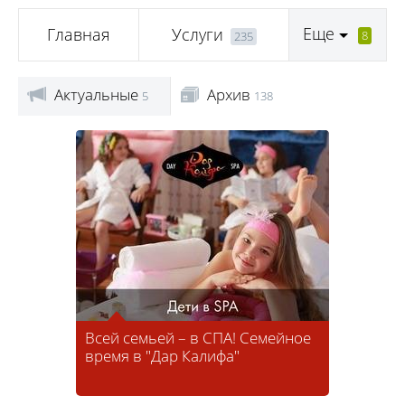
Еще
Главная
Услуги
8
235
Актуальные
Архив
5
138
Всей семьей – в СПА! Семейное
время в "Дар Калифа"