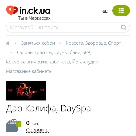
укр
Ты в Черкассах
Заняться собой
Красота
,
Здоровье
,
Спорт
Салоны красоты
,
Сауны, бани
,
SPA
,
Косметологические кабинеты
,
Йога-студии
,
Массажные кабинеты
Дар Калифа, DaySpa
0
грн.
0
Оформить