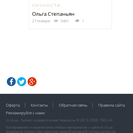
ЛИЧНОСТИ
Ольга Степаньян
27 января
5461
1
Оферта
Контакты
Обратная связь
Правила сайта
Рекламируйся с нами
in.ck.ua - бизнес и развлечения Черкассы © 2013-2026, TAG.UA
Копирование и перепечатка любых материалов с сайта in.ck.ua
возможны только при наличии прямой активной гиперссылки не