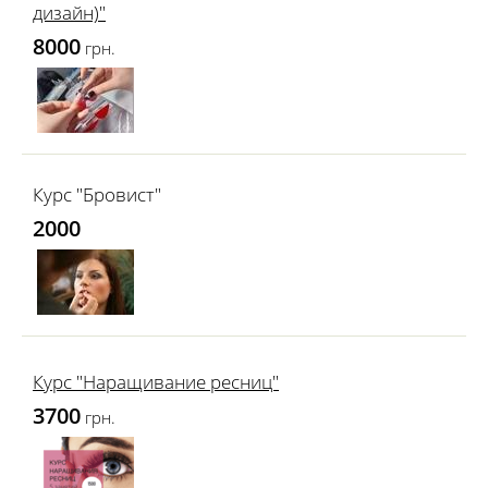
дизайн)"
8000
грн.
Курс "Бровист"
2000
Курс "Наращивание ресниц"
3700
грн.