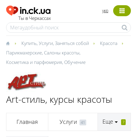
укр
Ты в Черкассах
Купить
,
Услуги
,
Заняться собой
Красота
Парикмахерские
,
Салоны красоты
,
Косметика и парфюмерия
,
Обучение
Art-стиль, курсы красоты
Еще
Главная
Услуги
7
41