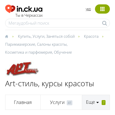
укр
Ты в Черкассах
Купить
,
Услуги
,
Заняться собой
Красота
Парикмахерские
,
Салоны красоты
,
Косметика и парфюмерия
,
Обучение
Art-стиль, курсы красоты
Еще
Главная
Услуги
7
41