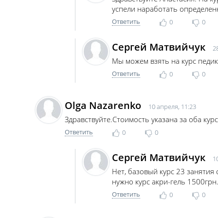
успели наработать определен
Ответить
0
0
Сергей Матвийчук
2
Мы можем взять на курс педик
Ответить
0
0
Olga Nazarenko
10 апреля, 11:23
Здравствуйте.Стоимость указана за оба кур
Ответить
0
0
Сергей Матвийчук
1
Нет, базовый курс 23 занятия 
нужно курс акри-гель 1500грн
Ответить
0
0