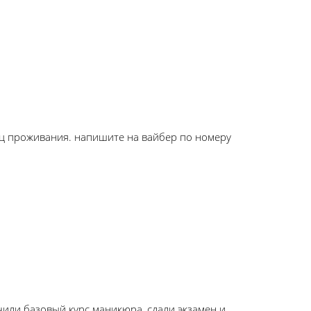
яц проживания. напишите на вайбер по номеру
чили базовый курс маникюра, сдали экзамен и