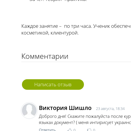
Каждое занятие – по три часа. Ученик обеспе
косметикой, клиентурой.
Комментарии
Написать отзыв
Виктория Шишло
23 августа, 18:34
Доброго дня! Скажите пожалуйста после кур
языках документ? ( меня интирисует украинс
Ответить
0
0