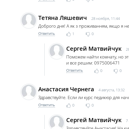
Тетяна Ляшевич
28 ноября, 11:44
Доброго дня! А як з проживанням, якщо я не
Ответить
1
0
Сергей Матвийчук
2
Поможем найти комнату, но э
и все решим: 0975006471
Ответить
0
0
Анастасия Чернега
4 августа, 13:32
Здравствуйте. Если ли курс педикюр для на
Ответить
0
0
Сергей Матвийчук
7
Здравствуйте Анастасия! На к