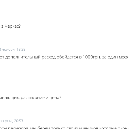
 з Черкас?
8 ноября, 18:38
тот дополнительный расход обойдется в 1000грн. за один мес
чинающих, расписание и цена?
 августа, 20:53
урсы педикюра, мы берем только своих учеников которые окон