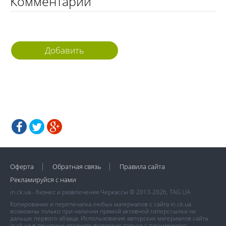
Комментарии
Добавить
комментарий
Оферта
Обратная связь
Правила сайта
Рекламируйся с нами
in.ck.ua - бизнес и развлечения Черкассы © 2013-2026, TAG.UA
Копирование и перепечатка любых материалов с сайта in.ck.ua
возможны только при наличии прямой активной гиперссылки не
дальше первого абзаца. Использование авторских материалов сайта
in.ck.ua в печатных изданиях возможно только с письменного