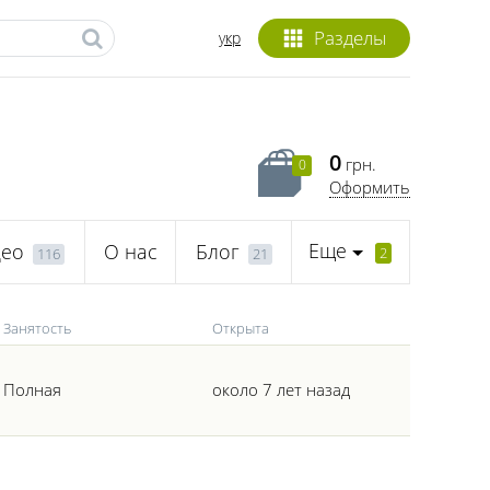
Разделы
укр
0
грн.
0
Оформить
Еще
део
О нас
Блог
2
116
21
Занятость
Открыта
Полная
около 7 лет назад