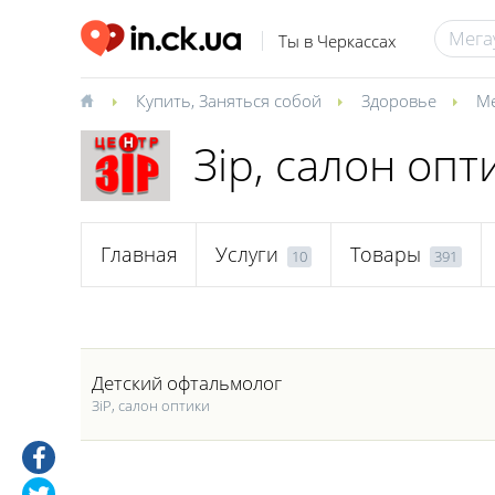
Ты в Черкассах
Купить
,
Заняться собой
Здоровье
Ме
Зір, салон опт
Главная
Услуги
Товары
10
391
Детский офтальмолог
ЗіР, салон оптики