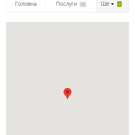
Ще
Головна
Послуги
4
30