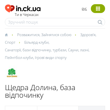
рус
Ти в Черкасах
Розважитися
,
Зайнятися собою
Здоров'я
,
Спорт
Більярд-клуби
,
Санаторії, бази відпочинку, турбази
,
Сауни, лазні
,
Пейнтбол-клуби
,
Ігрові види спорту
Щедра Долина, база
відпочинку