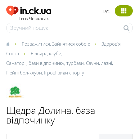
рус
Ти в Черкасах
Розважитися
,
Зайнятися собою
Здоров'я
,
Спорт
Більярд-клуби
,
Санаторії, бази відпочинку, турбази
,
Сауни, лазні
,
Пейнтбол-клуби
,
Ігрові види спорту
Щедра Долина, база
відпочинку