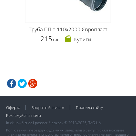
Труба ПП d 110x2000 Європласт
215
Купити
грн.
Оферта
Зворотній зв'язок
Правила сайту
Рекламуйся з нами
in.ck.ua - бізнес і розваги Черкаси © 2013-2026, TAG.UA
Копіювання і передрук будь-яких матеріалів з сайту in.ck.ua можливе
тільки за наявності прямого активного гіперпосилання не далі першого