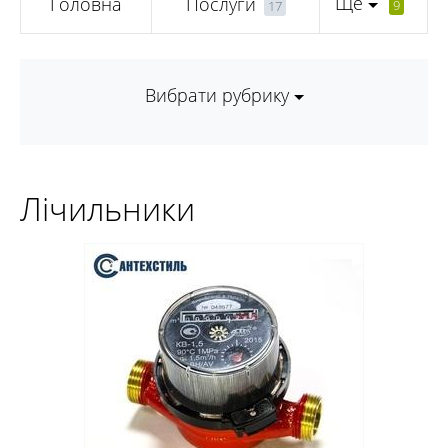
Ще
Головна
Послуги
9
17
Вибрати рубрику
Лічильники