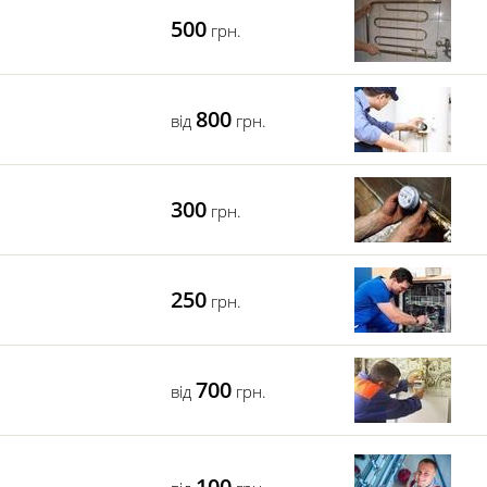
500
грн.
800
від
грн.
300
грн.
250
грн.
700
від
грн.
100