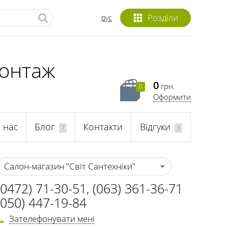
Розділи
рус
монтаж
0
грн.
0
Оформити
 нас
Блог
Контакти
Відгуки
7
3
Салон-магазин "Світ Сантехніки"
(0472) 71-30-51
,
(063) 361-36-71
(050) 447-19-84
Зателефонувати мені