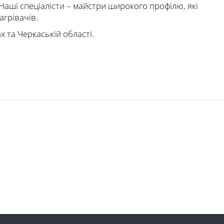
 Наші спеціалісти – майстри широкого профілю, які
грівачів.
х та Черкаській області.